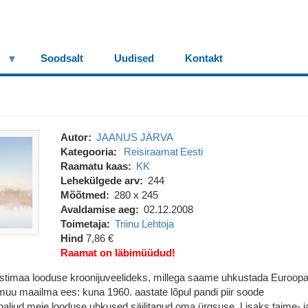
Soodsalt
Uudised
Kontakt
Autor
JAANUS JÄRVA
Kategooria
Reisiraamat
Eesti
Raamatu kaas
KK
Lehekülgede arv
244
Mõõtmed
280 x 245
Avaldamise aeg
02.12.2008
Toimetaja
Triinu Lehtoja
Hind
7,86 €
Raamat on läbimüüdud!
stimaa looduse kroonijuveelideks, millega saame uhkustada Euroopa
muu maailma ees: kuna 1960. aastate lõpul pandi piir soode
paljud meie looduse uhkused säilitanud oma ürgsuse. Lisaks taime- j