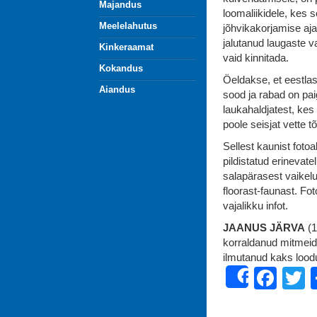
Majandus
loomaliikidele, kes 
Meelelahutus
jõhvikakorjamise aja
jalutanud laugaste v
Kinkeraamat
vaid kinnitada.
Kokandus
Öeldakse, et eestlas
Aiandus
sood ja rabad on pai
laukahaldjatest, kes
poole seisjat vette 
Sellest kaunist fotoa
pildistatud erinevate
salapärasest vaikelus
floorast-faunast. Fot
vajalikku infot.
JAANUS JÄRVA
(1
korraldanud mitmeid 
ilmutanud kaks loodu
Fac
T
Share