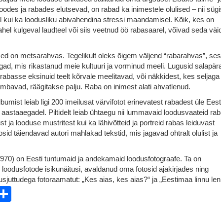
soodes ja rabades elutsevad, on rabad ka inimestele olulised – nii süg
l kui ka loodusliku abivahendina stressi maandamisel. Kõik, kes on
ahel kulgeval laudteel või siis veetnud öö rabasaarel, võivad seda väi
ed on metsarahvas. Tegelikult oleks õigem väljend “rabarahvas”, sest
gad, mis rikastanud meie kultuuri ja vorminud meeli. Lugusid salapär
 rabasse eksinuid teelt kõrvale meelitavad, või näkkidest, kes seljaga
tõmbavad, räägitakse palju. Raba on inimest alati ahvatlenud.
lbumist leiab ligi 200 imeilusat värvifotot erinevatest rabadest üle Eest
l aastaaegadel. Piltidelt leiab ühtaegu nii lummavaid loodusvaateid ra
t ja looduse mustritest kui ka lähivõtteid ja portreid rabas leiduvast
osid täiendavad autori mahlakad tekstid, mis jagavad ohtralt olulist ja
970) on Eesti tuntumaid ja andekamaid loodusfotograafe. Ta on
loodusfotode isikunäitusi, avaldanud oma fotosid ajakirjades ning
sjuttudega fotoraamatut: „Kes aias, kes aias?“ ja „Eestimaa linnu lenn
ebook
witter
Share