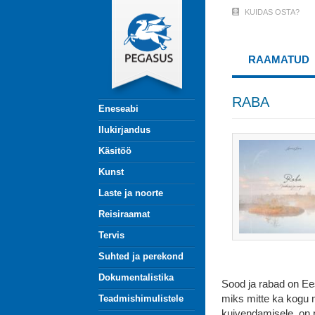
Liigu
KUIDAS OSTA?
User
edasi
põhisisu
Account
juurde
RAAMATUD
Menu
(logged
RABA
Eneseabi
out)
Ilukirjandus
Käsitöö
Kunst
Laste ja noorte
Reisiraamat
Tervis
Suhted ja perekond
Dokumentalistika
Sood ja rabad on Ee
miks mitte ka kogu 
Teadmishimulistele
kuivendamisele, on 