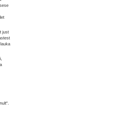
isese
det
 just
astest
 lauka
i,
ba
ult“.