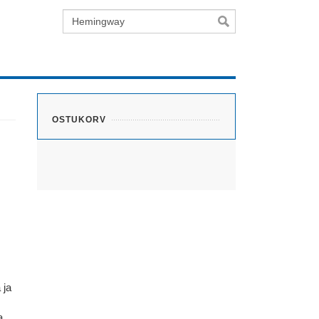
Otsing
OSTUKORV
 ja
a