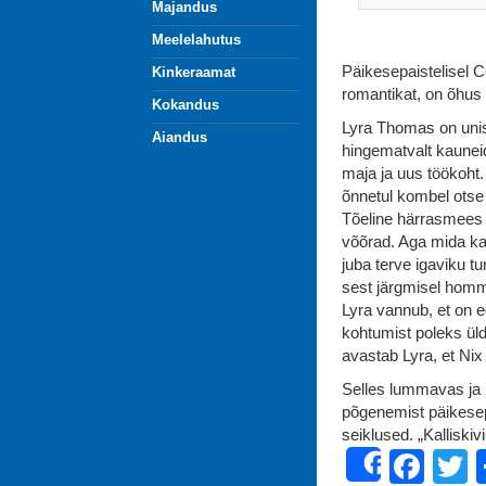
Majandus
Meelelahutus
Päikesepaistelisel C
Kinkeraamat
romantikat, on õhus
Kokandus
Lyra Thomas on unist
Aiandus
hingematvalt kauneid
maja ja uus töökoht
õnnetul kombel otse
Tõeline härrasmees N
võõrad. Aga mida ka
juba terve igaviku 
sest järgmisel homm
Lyra vannub, et on 
kohtumist poleks üld
avastab Lyra, et Ni
Selles lummavas ja r
põgenemist päikesep
seiklused. „Kalliski
Fac
T
Share