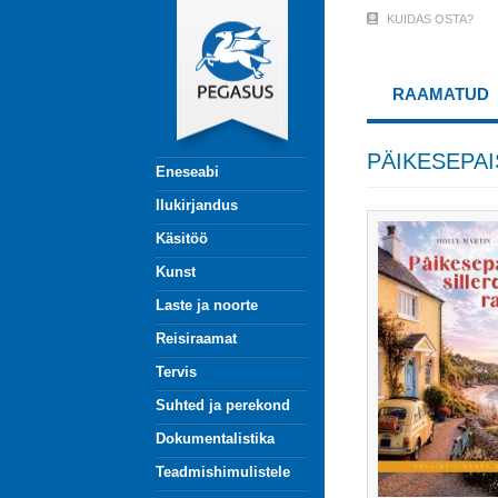
Liigu
KUIDAS OSTA?
User
edasi
põhisisu
Account
juurde
RAAMATUD
Menu
(logged
PÄIKESEPAI
Eneseabi
out)
Ilukirjandus
Käsitöö
Kunst
Laste ja noorte
Reisiraamat
Tervis
Suhted ja perekond
Dokumentalistika
Teadmishimulistele