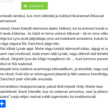
Lisa korvi
ornwalli rannikul, kus meri sillerdab ja kuldsed liivarannad õhkavad
 armastust.
anud Jewel Islandil elamisest alates hetkest, kui ta esimest korda se
 randu külastas. Ja nüüd on tema unistus täitunud – tal on oma väik
. Aga kui Lyra asub jalgrattaga oma uut kodukanti avastama, kukub ta
 väga nägusa Nix Sancheze jalge ette.
ix tõttab Lyrale appi. Mehe nägu tundub äärmiselt tuttav, olgugi et n
uem nad vestlevad, seda enam näib Lyrale, nagu oleksid nad teinetei
tundnud. Järgneb Lyra elu kõige maagilisem öö … kuni lummus purune
ikul on Nix kadunud.
edaspidi oma südame avamisega ettevaatlikum, ja teeskleb, nagu se
se olnud. Kuid elul on teistsugused plaanid ja läbi saatuse keerdkäig
x Sanchezt pole võimalik unustada.
omantilises heatujuromaanis pakub Briti kirjanik Holly Martin taas
aistelisele Jewel Islandile, kus on ootamas armastus, naer ja põnev
visaare“ sarja neljas raamat sobib lugemiseks ka eraldiseisvalt.
ebook
witter
Share