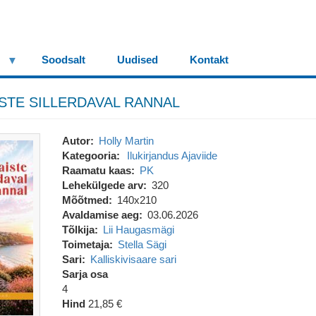
Soodsalt
Uudised
Kontakt
STE SILLERDAVAL RANNAL
Autor
Holly Martin
Kategooria
Ilukirjandus
Ajaviide
Raamatu kaas
PK
Lehekülgede arv
320
Mõõtmed
140x210
Avaldamise aeg
03.06.2026
Tõlkija
Lii Haugasmägi
Toimetaja
Stella Sägi
Sari
Kalliskivisaare sari
Sarja osa
4
Hind
21,85 €