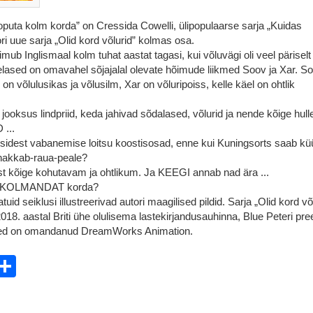
Koputa kolm korda” on Cressida Cowelli, ülipopulaarse sarja „Kuidas
ori uue sarja „Olid kord võlurid” kolmas osa.
ub Inglismaal kolm tuhat aastat tagasi, kui võluvägi oli veel päriselt
lased on omavahel sõjajalal olevate hõimude liikmed Soov ja Xar. S
 on võlulusikas ja võlusilm, Xar on võluripoiss, kelle käel on ohtlik
jooksus lindpriid, keda jahivad sõdalased, võlurid ja nende kõige hul
...
tsidest vabanemise loitsu koostisosad, enne kui Kuningsorts saab k
hakkab-raua-peale?
st kõige kohutavam ja ohtlikum. Ja KEEGI annab nad ära ...
ka KOLMANDAT korda?
d seiklusi illustreerivad autori maagilised pildid. Sarja „Olid kord võ
018. aastal Briti ühe olulisema lastekirjandusauhinna, Blue Peteri pr
gused on omandanud DreamWorks Animation.
ebook
witter
Share