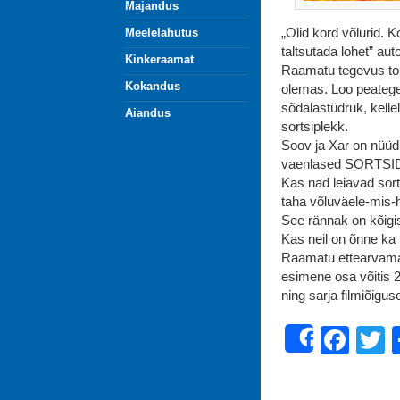
Majandus
„Olid kord võlurid. 
Meelelahutus
taltsutada lohet” aut
Kinkeraamat
Raamatu tegevus toim
Kokandus
olemas. Loo peatege
sõdalastüdruk, kellel
Aiandus
sortsiplekk.
Soov ja Xar on nüüd 
vaenlased SORTSID 
Kas nad leiavad sor
taha võluväele-mis-
See rännak on kõigi
Kas neil on õnne 
Raamatu ettearvamatui
esimene osa võitis 2
ning sarja filmiõi
Fac
T
Share