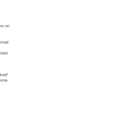
oov on
lemad
üüned
lurid”
eemia