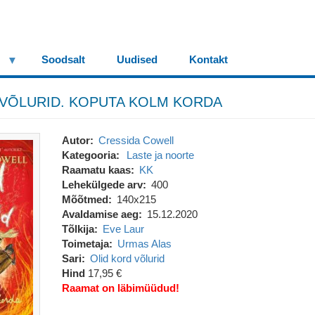
Soodsalt
Uudised
Kontakt
 VÕLURID. KOPUTA KOLM KORDA
Autor
Cressida Cowell
Kategooria
Laste ja noorte
Raamatu kaas
KK
Lehekülgede arv
400
Mõõtmed
140x215
Avaldamise aeg
15.12.2020
Tõlkija
Eve Laur
Toimetaja
Urmas Alas
Sari
Olid kord võlurid
Hind
17,95 €
Raamat on läbimüüdud!