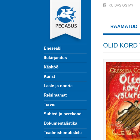
Liigu
KUIDAS OSTA?
User
edasi
põhisisu
Account
juurde
RAAMATUD
Menu
(logged
OLID KORD
Eneseabi
out)
Ilukirjandus
Käsitöö
Kunst
Laste ja noorte
Reisiraamat
Tervis
Suhted ja perekond
Dokumentalistika
Teadmishimulistele