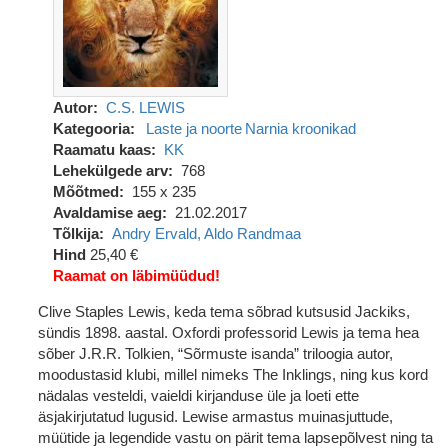
Autor
C.S. LEWIS
Kategooria
Laste ja noorte
Narnia kroonikad
Raamatu kaas
KK
Lehekülgede arv
768
Mõõtmed
155 x 235
Avaldamise aeg
21.02.2017
Tõlkija
Andry Ervald, Aldo Randmaa
Hind
25,40 €
Raamat on läbimüüdud!
Clive Staples Lewis, keda tema sõbrad kutsusid Jackiks,
sündis 1898. aastal. Oxfordi professorid Lewis ja tema hea
sõber J.R.R. Tolkien, “Sõrmuste isanda” triloogia autor,
moodustasid klubi, millel nimeks The Inklings, ning kus kord
nädalas vesteldi, vaieldi kirjanduse üle ja loeti ette
äsjakirjutatud lugusid. Lewise armastus muinasjuttude,
müütide ja legendide vastu on pärit tema lapsepõlvest ning ta