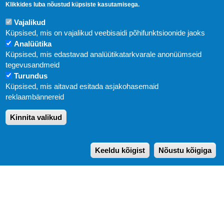
Klikkides luba nõustud küpsiste kasutamisega.
Vajalikud
Küpsised, mis on vajalikud veebisaidi põhifunktsioonide jaoks
Analüütika
Küpsised, mis edastavad analüütikatarkvarale anonüümseid
Uudised
tegevusandmeid
Turundus
Abi
Küpsised, mis aitavad esitada asjakohasemaid
KIRJASTUS PEGASUS OÜ © 2020
reklaambännereid
Paldiski mnt. 29 (A korpus VI korrus), Tallinn
Kinnita valikud
Üldtelefon: 666 1720
E-post:
pegasus[at]pegasus.ee
Keeldu kõigist
Nõustu kõigiga