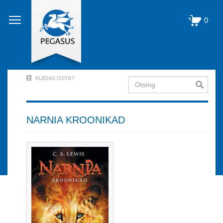
Liigu
edasi
0
põhisisu
juurde
KUIDAS OSTA?
Otsing
User
Account
Menu
NARNIA KROONIKAD
(logged
out)