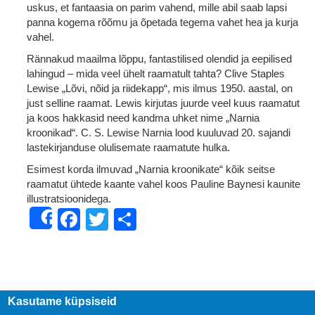
uskus, et fantaasia on parim vahend, mille abil saab lapsi
panna kogema rõõmu ja õpetada tegema vahet hea ja kurja
vahel.
Rännakud maailma lõppu, fantastilised olendid ja eepilised
lahingud – mida veel ühelt raamatult tahta? Clive Staples
Lewise „Lõvi, nõid ja riidekapp“, mis ilmus 1950. aastal, on
just selline raamat. Lewis kirjutas juurde veel kuus raamatut
ja koos hakkasid need kandma uhket nime „Narnia
kroonikad“. C. S. Lewise Narnia lood kuuluvad 20. sajandi
lastekirjanduse olulisemate raamatute hulka.
Esimest korda ilmuvad „Narnia kroonikate“ kõik seitse
raamatut ühtede kaante vahel koos Pauline Baynesi kaunite
illustratsioonidega.
Facebook
Twitter
Share
Share
Kasutame küpsiseid