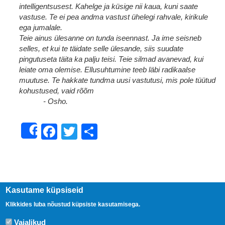
intelligentsusest. Kahelge ja küsige nii kaua, kuni saate
vastuse. Te ei pea andma vastust ühelegi rahvale, kirikule
ega jumalale.
Teie ainus ülesanne on tunda iseennast. Ja ime seisneb
selles, et kui te täidate selle ülesande, siis suudate
pingutuseta täita ka palju teisi. Teie silmad avanevad, kui
leiate oma olemise. Ellusuhtumine teeb läbi radikaalse
muutuse. Te hakkate tundma uusi vastutusi, mis pole tüütud
kohustused, vaid rõõm
- Osho.
Facebook
Twitter
Share
Share
Kasutame küpsiseid
Klikkides luba nõustud küpsiste kasutamisega.
Vajalikud