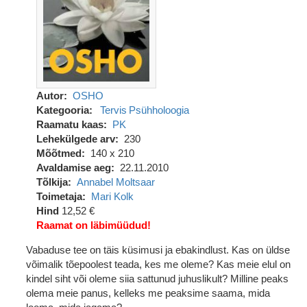
Autor
OSHO
Kategooria
Tervis
Psühholoogia
Raamatu kaas
PK
Lehekülgede arv
230
Mõõtmed
140 x 210
Avaldamise aeg
22.11.2010
Tõlkija
Annabel Moltsaar
Toimetaja
Mari Kolk
Hind
12,52 €
Raamat on läbimüüdud!
Vabaduse tee on täis küsimusi ja ebakindlust. Kas on üldse
võimalik tõepoolest teada, kes me oleme? Kas meie elul on
kindel siht või oleme siia sattunud juhuslikult? Milline peaks
olema meie panus, kelleks me peaksime saama, mida