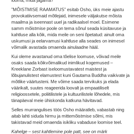
looma, mida jagama?
"MÕISTMISE RAAMATUS" esitab Osho, üks meie ajastu
provokatiivsemaid mõtlejaid, inimesele väljakutse mõista
maailma ja iseennast uuel ja radikaalsel moel. Esimene
samm mõistmise poole on tema sõnul seada küsitavuse ja
kahtluse alla kõik, mida meile on seni õpetatud: ainult oma
uskumusi ja eelarvamusi kahtluse alla seades on inimesel
võimalik avastada omaenda ainulaadne hääl.
Kui oleme avastanud oma tõelise loomuse, võivad meile
osaks saada kõikvõimalikud inimlikud kogemused –
Kreeklane Zorbast iseloomustavatest maistest ja
lõbujanulistest elamustest kuni Gautama Buddha vaikivate ja
mõtlike väärtusteni. Me võime saada tervikuks ja elada
väärikalt, suutes reageerida loovalt ja empaatiliselt
religioossetele, poliitilistele ja kultuurilistele lõhedele, mis
tänapäeval meie ühiskonda katkuna hävitavad.
Selles murrangulises töös Osho määratleb, vabastab ning
aitab lahti siduda hirmu ja mittemõistmise sõlmi, mis
takistavad meid omaenda isikliku vabaduse loomise teel.
Kahelge – sest kahtlemine pole patt, see on märk