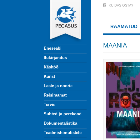
Liigu
KUIDAS OSTA?
User
edasi
põhisisu
Account
juurde
RAAMATUD
Menu
(logged
MAANIA
Eneseabi
out)
Ilukirjandus
Käsitöö
Kunst
Laste ja noorte
Reisiraamat
Tervis
Suhted ja perekond
Dokumentalistika
Teadmishimulistele