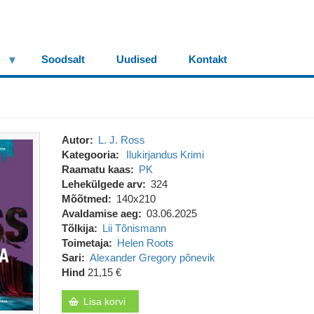
Soodsalt
Uudised
Kontakt
Autor
L. J. Ross
Kategooria
Ilukirjandus
Krimi
Raamatu kaas
PK
Lehekülgede arv
324
Mõõtmed
140x210
Avaldamise aeg
03.06.2025
Tõlkija
Lii Tõnismann
Toimetaja
Helen Roots
Sari
Alexander Gregory põnevik
Hind
21,15 €
Lisa korvi