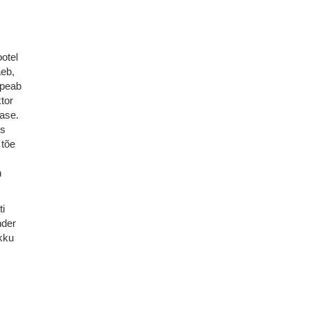
otel
äeb,
 peab
tor
lase.
us
 tõe
n
ti
nder
kku