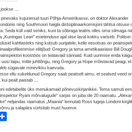
i jookse …
lt pinevaks kujunenud tuuri Põhja-Ameerikasse, on doktor Alexander
ndonis ning Southmoori haigla distsiplinaarkomisjoni tähtsa otsuse o
ta. Seda küll vaid seniks, kuni ta sõbraga teatris olles oma silmaga n
ja „Kuningas Leari“ esietenduse ajal otse laval kokku variseb. Politsei
lusid kahtlasteks ning kutsub uurijatele, kelle eesotsas on peainspek
naalprofileerimise eliitjõud: Gregory ja tema ametikaaslase Bill Doug
ainspektori koostöös on teatavaid särinaid. Kuid uurimise enda käig
 uusi laipu, mitte juhtlõngu, ning Gregory ja Hope mõistavad peagi, et
tuleb sügavale minevikku kaevuda.
sse ellu sukeldunud Gregory saab peatselt aimu, et sealsed veed o
kui pealt paistab …
ni edetabelite üks menukamaid põnevuskirjanikke. Tema samuti ees
inspektor Ryani mõrvalugude“ sarjas on juba üle 20 raamatu. „Alexa
ke“ neljandas raamatus „Maania“ lennutab Ross lugeja Londoni kirgli
mõrvu ja salapära vürtsitab must huumor.
ebook
witter
Share