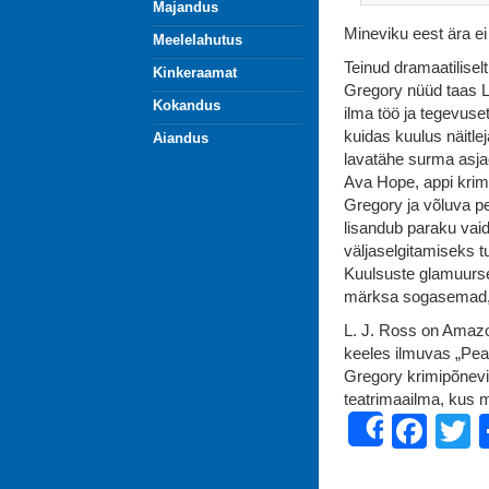
Majandus
Mineviku eest ära e
Meelelahutus
Teinud dramaatilise
Kinkeraamat
Gregory nüüd taas Lo
Kokandus
ilma töö ja tegevuse
kuidas kuulus näitle
Aiandus
lavatähe surma asjao
Ava Hope, appi krimi
Gregory ja võluva pe
lisandub paraku vaid
väljaselgitamiseks 
Kuulsuste glamuurse
märksa sogasemad, 
L. J. Ross on Amazo
keeles ilmuvas „Pea
Gregory krimipõnevi
teatrimaailma, kus 
Fac
T
Share