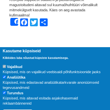
magustoitudeni aitavad sul kuumaõhufritüüri võimalikult
mitmekülgselt kasutada. Käes on aeg avastada
kufimaailma!
Facebook
Twitter
Share
Share
Kasutame küpsiseid
Klikkides luba nõustud küpsiste kasutamisega.
Vajalikud
Küpsised, mis on vajalikud veebisaidi põhifunktsioonide jaoks
Analüütika
Küpsised, mis edastavad analüütikatarkvarale anonüümseid
Uudised
tegevusandmeid
Turundus
Abi
Küpsised, mis aitavad esitada asjakohasemaid
KIRJASTUS PEGASUS OÜ © 2020
reklaambännereid