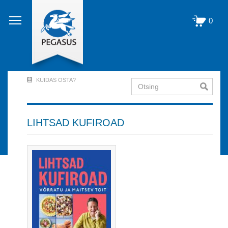
Liigu
edasi
0
põhisisu
juurde
KUIDAS OSTA?
Otsing
User
Account
Menu
LIHTSAD KUFIROAD
(logged
out)