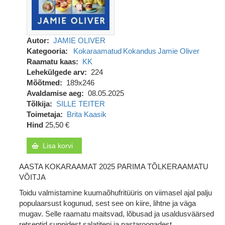
Autor
JAMIE OLIVER
Kategooria
Kokaraamatud
Kokandus
Jamie Oliver
Raamatu kaas
KK
Lehekülgede arv
224
Mõõtmed
189x246
Avaldamise aeg
08.05.2025
Tõlkija
SILLE TEITER
Toimetaja
Brita Kaasik
Hind
25,50 €
Lisa korvi
AASTA KOKARAAMAT 2025 PARIMA TÕLKERAAMATU
VÕITJA
Toidu valmistamine kuumaõhufritüüris on viimasel ajal palju
populaarsust kogunud, sest see on kiire, lihtne ja väga
mugav. Selle raamatu maitsvad, lõbusad ja usaldusväärsed
retseptid suppidest salatiteni ja pastaroogadest