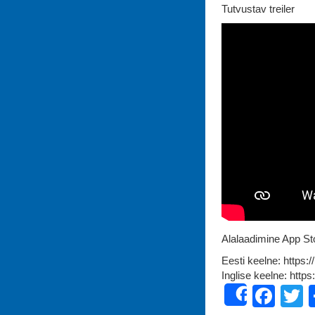
Tutvustav treiler
Alalaadimine App Sto
Eesti keelne: https:
Inglise keelne: http
Fac
T
Share