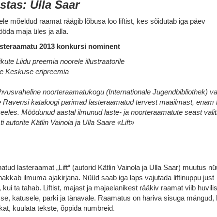
stas: Ulla Saar
tele mõeldud raamat räägib lõbusa loo liftist, kes sõidutab iga päev
ööda maja üles ja alla.
asteraamatu 2013 konkursi nominent
ute Liidu preemia noorele illustraatorile
se Keskuse eripreemia
usvaheline noorteraamatukogu (Internationale Jugendbibliothek) va
te Ravensi kataloogi parimad lasteraamatud tervest maailmast, enam 
keeles.
Möödunud aastal ilmunud laste- ja noorteraamatute seast valit
 autorite Kätlin Vainola ja Ulla Saare «Lift»
atud lasteraamat „Lift“ (autorid Kätlin Vainola ja Ulla Saar) muutus n
 hakkab ilmuma ajakirjana. Nüüd saab iga laps vajutada liftinuppu just
i, kui ta tahab. Liftist, majast ja majaelanikest rääkiv raamat viib huvili
se, katusele, parki ja tänavale. Raamatus on hariva sisuga mängud, 
kat, kuulata tekste, õppida numbreid.