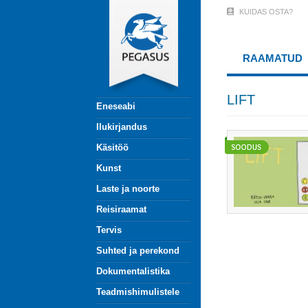
Liigu
KUIDAS OSTA?
User
edasi
põhisisu
Account
juurde
RAAMATUD
Menu
(logged
LIFT
Eneseabi
out)
Ilukirjandus
Käsitöö
Kunst
Laste ja noorte
Reisiraamat
Tervis
Suhted ja perekond
Dokumentalistika
Teadmishimulistele