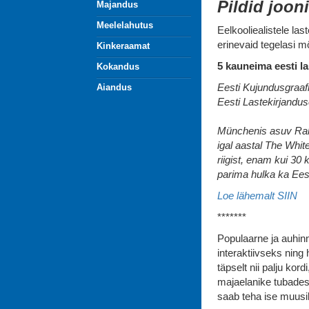
Pildid jooni
Majandus
Meelelahutus
Eelkooliealistele las
erinevaid tegelasi m
Kinkeraamat
5 kauneima eesti l
Kokandus
Eesti Kujundusgraafik
Aiandus
Eesti Lastekirjandu
Münchenis asuv Rahv
igal aastal The Whi
riigist, enam kui 30 
parima hulka ka Eesti
Loe lähemalt SIIN
*******
Populaarne ja auhinn
interaktiivseks ning
täpselt nii palju kord
majaelanike tubades
saab teha ise muusi