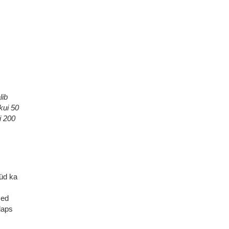
lib
kui 50
i 200
üüd ka
sed
laps