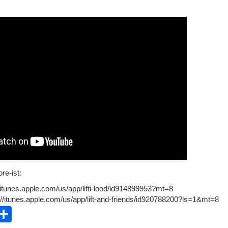
re-ist:
//itunes.apple.com/us/app/lifti-lood/id914899953?mt=8
s://itunes.apple.com/us/app/lift-and-friends/id920788200?ls=1&mt=8
ebook
witter
Share