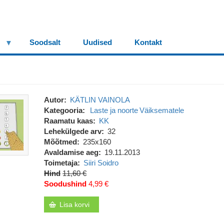
Soodsalt
Uudised
Kontakt
Autor
KÄTLIN VAINOLA
Kategooria
Laste ja noorte
Väiksematele
Raamatu kaas
KK
Lehekülgede arv
32
Mõõtmed
235x160
Avaldamise aeg
19.11.2013
Toimetaja
Siiri Soidro
Hind
11,60 €
Soodushind
4,99 €
Lisa korvi