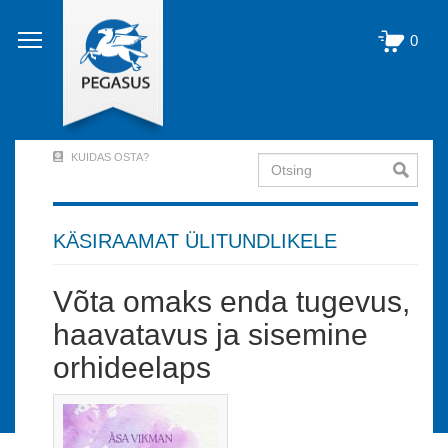
Liigu
edasi
0
põhisisu
juurde
KUIDAS OSTA?
Otsing
User
Account
Menu
KÄSIRAAMAT ÜLITUNDLIKELE
(logged
Võta omaks enda tugevus,
out)
haavatavus ja sisemine
orhideelaps