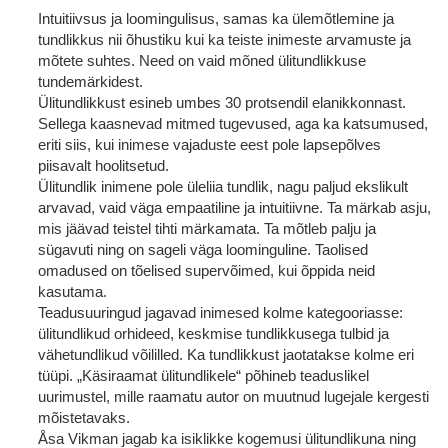
Intuitiivsus ja loomingulisus, samas ka ülemõtlemine ja
tundlikkus nii õhustiku kui ka teiste inimeste arvamuste ja
mõtete suhtes. Need on vaid mõned ülitundlikkuse
tundemärkidest.
Ülitundlikkust esineb umbes 30 protsendil elanikkonnast.
Sellega kaasnevad mitmed tugevused, aga ka katsumused,
eriti siis, kui inimese vajaduste eest pole lapsepõlves
piisavalt hoolitsetud.
Ülitundlik inimene pole üleliia tundlik, nagu paljud ekslikult
arvavad, vaid väga empaatiline ja intuitiivne. Ta märkab asju,
mis jäävad teistel tihti märkamata. Ta mõtleb palju ja
sügavuti ning on sageli väga loominguline. Taolised
omadused on tõelised supervõimed, kui õppida neid
kasutama.
Teadusuuringud jagavad inimesed kolme kategooriasse:
ülitundlikud orhideed, keskmise tundlikkusega tulbid ja
vähetundlikud võililled. Ka tundlikkust jaotatakse kolme eri
tüüpi. „Käsiraamat ülitundlikele“ põhineb teaduslikel
uurimustel, mille raamatu autor on muutnud lugejale kergesti
mõistetavaks.
Åsa Vikman jagab ka isiklikke kogemusi ülitundlikuna ning