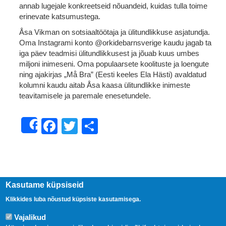
annab lugejale konkreetseid nõuandeid, kuidas tulla toime
erinevate katsumustega.
Åsa Vikman on sotsiaaltöötaja ja ülitundlikkuse asjatundja.
Oma Instagrami konto @orkidebarnsverige kaudu jagab ta
iga päev teadmisi ülitundlikkusest ja jõuab kuus umbes
miljoni inimeseni. Oma populaarsete koolituste ja loengute
ning ajakirjas „Må Bra” (Eesti keeles Ela Hästi) avaldatud
kolumni kaudu aitab Åsa kaasa ülitundlikke inimeste
teavitamisele ja paremale enesetundele.
Facebook
Twitter
Share
Share
Kasutame küpsiseid
Klikkides luba nõustud küpsiste kasutamisega.
Vajalikud