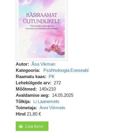
Autor
Åsa Vikman
Kategooria
Psühholoogia
Eneseabi
Raamatu kaas
PK
Lehekülgede arv
272
Mõõtmed
140x210
Avaldamise aeg
14.05.2025
Tõlkija
Li Laanemets
Toimetaja
Anni Viirmets
Hind
21,80 €
Lisa korvi