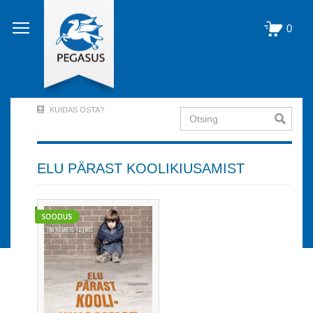
Liigu
edasi
0
põhisisu
juurde
KUIDAS OSTA?
Otsing
User
Account
Menu
ELU PÄRAST KOOLIKIUSAMIST
(logged
out)