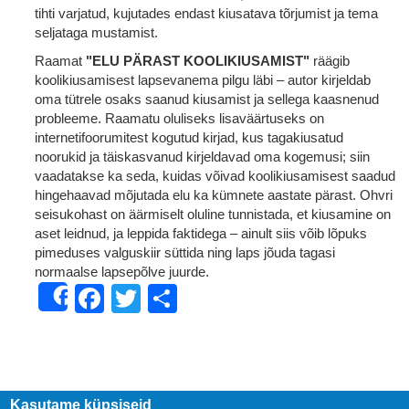
tihti varjatud, kujutades endast kiusatava tõrjumist ja tema
seljataga mustamist.
Raamat
"ELU PÄRAST KOOLIKIUSAMIST"
räägib
koolikiusamisest lapsevanema pilgu läbi – autor kirjeldab
oma tütrele osaks saanud kiusamist ja sellega kaasnenud
probleeme. Raamatu oluliseks lisaväärtuseks on
internetifoorumitest kogutud kirjad, kus tagakiusatud
noorukid ja täiskasvanud kirjeldavad oma kogemusi; siin
vaadatakse ka seda, kuidas võivad koolikiusamisest saadud
hingehaavad mõjutada elu ka kümnete aastate pärast. Ohvri
seisukohast on äärmiselt oluline tunnistada, et kiusamine on
aset leidnud, ja leppida faktidega – ainult siis võib lõpuks
pimeduses valguskiir süttida ning laps jõuda tagasi
normaalse lapsepõlve juurde.
Facebook
Twitter
Share
Share
Kasutame küpsiseid