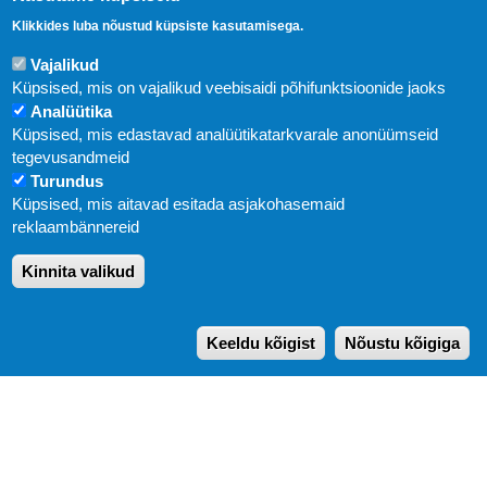
Klikkides luba nõustud küpsiste kasutamisega.
Vajalikud
Küpsised, mis on vajalikud veebisaidi põhifunktsioonide jaoks
Analüütika
Küpsised, mis edastavad analüütikatarkvarale anonüümseid
Uudised
tegevusandmeid
Turundus
Abi
Küpsised, mis aitavad esitada asjakohasemaid
KIRJASTUS PEGASUS OÜ © 2020
reklaambännereid
Paldiski mnt. 29 (A korpus VI korrus), Tallinn
Kinnita valikud
Üldtelefon: 666 1720
E-post:
pegasus[at]pegasus.ee
Keeldu kõigist
Nõustu kõigiga