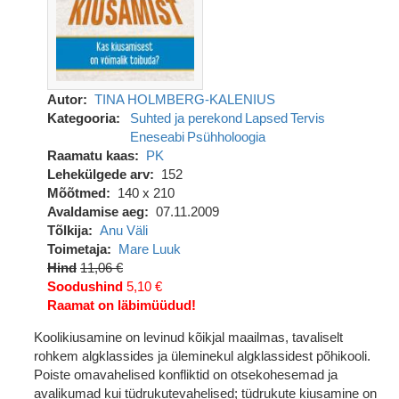
Autor
TINA HOLMBERG-KALENIUS
Kategooria
Suhted ja perekond
Lapsed
Tervis
Eneseabi
Psühholoogia
Raamatu kaas
PK
Lehekülgede arv
152
Mõõtmed
140 x 210
Avaldamise aeg
07.11.2009
Tõlkija
Anu Väli
Toimetaja
Mare Luuk
Hind
11,06 €
Soodushind
5,10 €
Raamat on läbimüüdud!
Koolikiusamine on levinud kõikjal maailmas, tavaliselt
rohkem algklassides ja üleminekul algklassidest põhikooli.
Poiste omavahelised konfliktid on otsekohesemad ja
avalikumad kui tüdrukutevahelised; tüdrukute kiusamine on