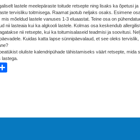
liselt lastele meelepäraste toitude retsepte ning lisaks ka õpetusi ja
laste tervisliku toitmisega. Raamat jaotub neljaks osaks. Esimene os
, mis mõeldud lastele vanuses 1-3 eluaastat. Teine osa on pühendatu
kud nii lasteaia kui ka algkooli lastele. Kolmas osa keskendub allergilis
 jagatakse nii retsepte, kui ka toitumisalaseid teadmisi ja soovitusi. Nel
evadele. Kuidas katta lapse sünnipäevalaud, et see oleks tervislik,
ane?
 peatükist oluliste kalendripühade tähistamiseks väärt retsepte, mida 
 lastega.
ebook
witter
Share