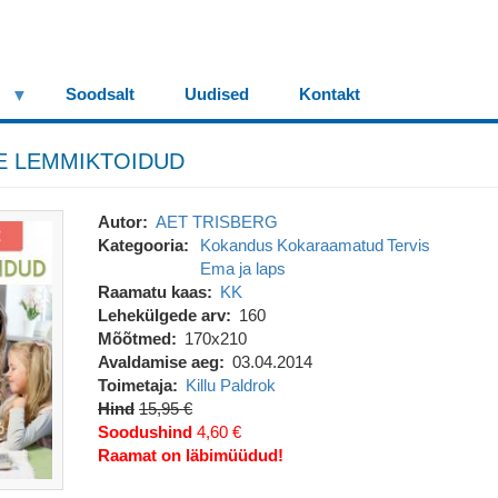
Soodsalt
Uudised
Kontakt
TE LEMMIKTOIDUD
Autor
AET TRISBERG
Kategooria
Kokandus
Kokaraamatud
Tervis
Ema ja laps
Raamatu kaas
KK
Lehekülgede arv
160
Mõõtmed
170x210
Avaldamise aeg
03.04.2014
Toimetaja
Killu Paldrok
Hind
15,95 €
Soodushind
4,60 €
Raamat on läbimüüdud!