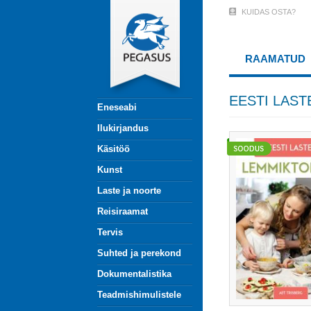
Liigu
KUIDAS OSTA?
User
edasi
põhisisu
Account
juurde
RAAMATUD
Menu
(logged
EESTI LAS
Eneseabi
out)
Ilukirjandus
Käsitöö
Kunst
Laste ja noorte
Reisiraamat
Tervis
Suhted ja perekond
Dokumentalistika
Teadmishimulistele