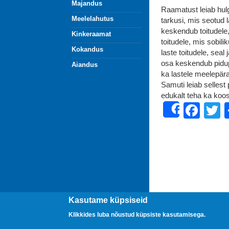
Majandus
Raamatust leiab hulga
Meelelahutus
tarkusi, mis seotud 
keskendub toitudele
Kinkeraamat
toitudele, mis sobili
Kokandus
laste toitudele, seal
osa keskendub pidupä
Aiandus
ka lastele meelepär
Samuti leiab sellest
edukalt teha ka koos
Fac
T
Share
Kasutame küpsiseid
Klikkides luba nõustud küpsiste kasutamisega.