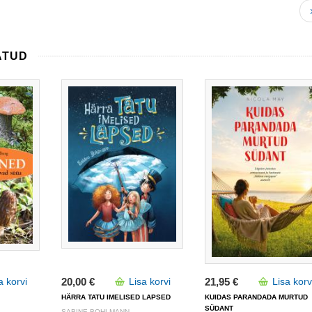
ATUD
a korvi
20,00 €
Lisa korvi
21,95 €
Lisa korv
HÄRRA TATU IMELISED LAPSED
KUIDAS PARANDADA MURTUD
SÜDANT
SABINE BOHLMANN