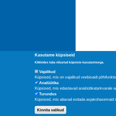
Kasutame küpsiseid
Klikkides luba nõustud küpsiste kasutamisega.
Vajalikud
Uudised
Küpsised, mis on vajalikud veebisaidi põhifunkt
Analüütika
Küpsised, mis edastavad analüütikatarkvarale
Turundus
Küpsised, mis aitavad esitada asjakohasemaid
Kinnita valikud