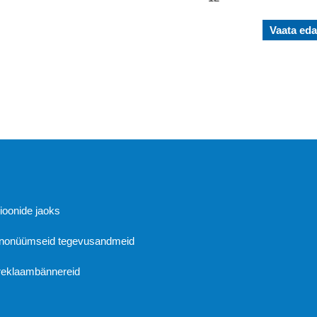
Vaata eda
Abi
sioonide jaoks
 anonüümseid tegevusandmeid
 reklaambännereid