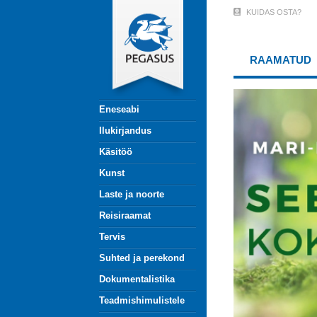
Liigu
KUIDAS OSTA?
User
edasi
põhisisu
Account
juurde
RAAMATUD
Menu
(logged
Eneseabi
out)
Ilukirjandus
Käsitöö
Kunst
Laste ja noorte
Reisiraamat
Tervis
Suhted ja perekond
Dokumentalistika
Teadmishimulistele