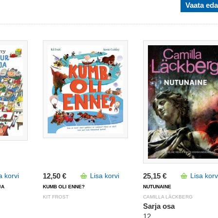
Vaata eda
a korvi
12,50 €
Lisa korvi
25,15 €
Lisa korv
JA
KUMB OLI ENNE?
NUTUNAINE
KIT FROST
CAMILLA LÄCKBERG
Sarja osa
12