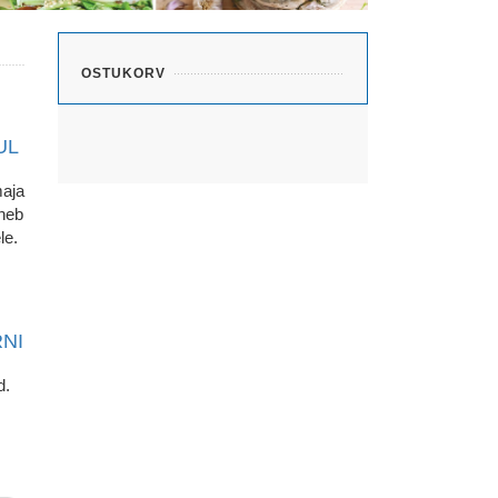
OSTUKORV
UL
maja
gneb
le.
NI
d.