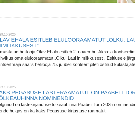
29.10.2025
LAV EHALA ESITLEB ELULOORAAMATUT „OLKU. LA
NIMLIKKUSEST“
mastatud helilooja Olav Ehala esitleb 2. novembril Alexela kontserdi
hvikus oma elulooraamatut „Olku. Laul inimlikkusest“. Esitlusele jär
ntsertmaja saalis helilooja 75. juubeli kontsert pileti ostnud külastajate
23.10.2025
AKS PEGASUSE LASTERAAMATUT ON PAABELI TOR
ÕLKEAUHINNA NOMINENDID
lgunud on lastekirjanduse tõlkeauhinna Paabeli Torn 2025 nominendi
nde hulgas on ka kaks Pegasuse kirjastuse raamatut.