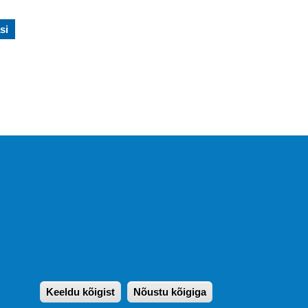
si
KIRJASTUS PEGASUS OÜ ©
2020
Paldiski mnt. 29 (A korpus VI
korrus), Tallinn
Üldtelefon: 666 1720
E-post:
pegasus[at]pegasus.ee
Keeldu kõigist
Nõustu kõigiga
Withdraw consen