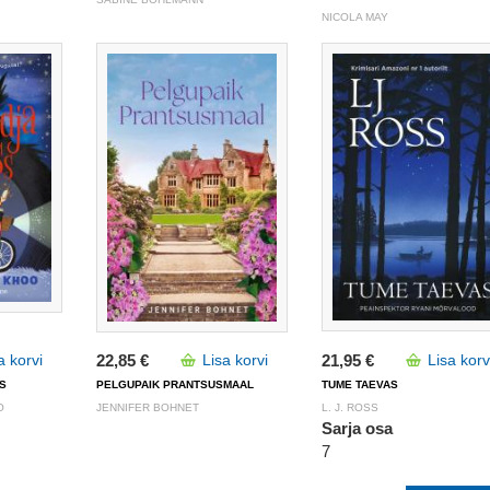
NICOLA MAY
a korvi
22,85 €
Lisa korvi
21,95 €
Lisa korv
S
PELGUPAIK PRANTSUSMAAL
TUME TAEVAS
O
JENNIFER BOHNET
L. J. ROSS
Sarja osa
7