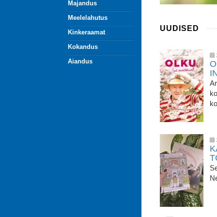
Majandus
Eelmine
Järgmine
Meelelahutus
UUDISED
Kinkeraamat
Kokandus
Aiandus
O
I
Ar
ko
ko
K
T
Se
Ne