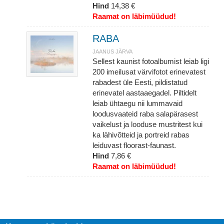
Hind
14,38 €
Raamat on läbimüüdud!
RABA
JAANUS JÄRVA
Sellest kaunist fotoalbumist leiab ligi
200 imeilusat värvifotot erinevatest
rabadest üle Eesti, pildistatud
erinevatel aastaaegadel. Piltidelt
leiab ühtaegu nii lummavaid
loodusvaateid raba salapärasest
vaikelust ja looduse mustritest kui
ka lähivõtteid ja portreid rabas
leiduvast floorast-faunast.
Hind
7,86 €
Raamat on läbimüüdud!