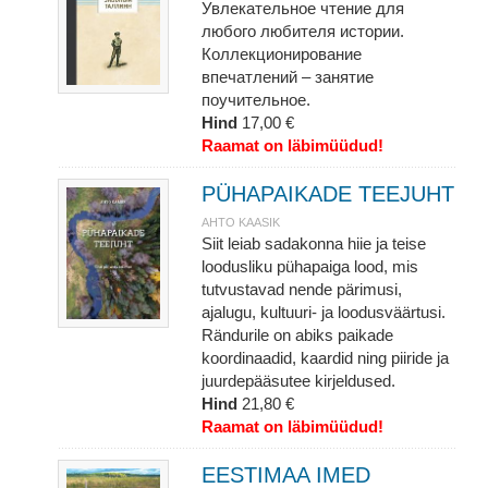
Увлекательное чтение для
любого любителя истории.
Коллекционирование
впечатлений – занятие
поучительное.
Hind
17,00 €
Raamat on läbimüüdud!
PÜHAPAIKADE TEEJUHT
AHTO KAASIK
Siit leiab sadakonna hiie ja teise
loodusliku pühapaiga lood, mis
tutvustavad nende pärimusi,
ajalugu, kultuuri- ja loodusväärtusi.
Rändurile on abiks paikade
koordinaadid, kaardid ning piiride ja
juurdepääsutee kirjeldused.
Hind
21,80 €
Raamat on läbimüüdud!
EESTIMAA IMED