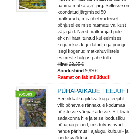
parima matkaraja“ järg. Sellesse on
koondatud järgmised 50
matkarada, mis ühel või teisel
põhjusel eelmise raamatu valikust
välja jäid. Need matkarajad pole
ehk nii hästi tuntud kui eelmises
kogumikus kirjeldatud, ega pruugi
isegi kogenud matkahuvilistele
esimeste hulgas pähe tulla.
Hind
22,35 €
Soodushind
9,99 €
Raamat on läbimüüdud!
PÜHAPAIKADE TEEJUHT
See rikkaliku pildivalikuga teejuht
viib põnevale rännakule kodumaa
põlistesse väepaikadesse. Siit leiab
sadakonna hiie ja teise loodusliku
pühapaiga lood, mis tutvustavad
nende pärimusi, ajalugu, kultuuri- ja
loodusväärtusi.