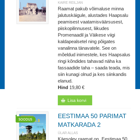
KAIRE REILJAN
Raamat pakub võimaluse minna
jalutuskäigule, alustades Haapsalu
peamisest vaatamisväärsusest,
piiskopilinnusest, liikudes
Promenaadil ja Väikese viigi
kaldapealsetel ning põigates
vanalinna tänavatele. See on
mõeldud inimestele, kes Haapsalus
ringi kõndides tahavad näha ka
fassaadide taha – saada teada, mis
siin kunagi olnud ja kes siinkandis
elanud.
Hind
19,80 €
Lisa korvi
EESTIMAA 50 PARIMAT
MATKARADA 2
ÜLAR ALLAS
Käesolev raamat on „Eestimaa 50