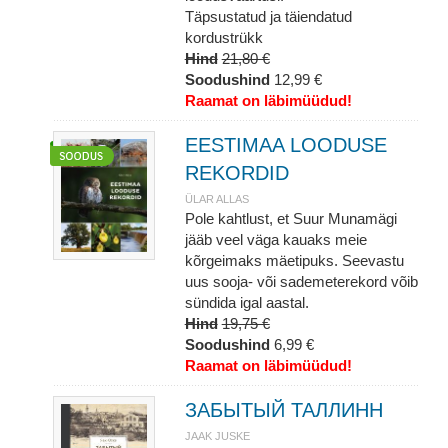
Täpsustatud ja täiendatud
kordustrükk
Hind
21,80 €
Soodushind
12,99 €
Raamat on läbimüüdud!
EESTIMAA LOODUSE
REKORDID
ÜLAR ALLAS
Pole kahtlust, et Suur Munamägi
jääb veel väga kauaks meie
kõrgeimaks mäetipuks. Seevastu
uus sooja- või sademeterekord võib
sündida igal aastal.
Hind
19,75 €
Soodushind
6,99 €
Raamat on läbimüüdud!
ЗАБЫТЫЙ ТАЛЛИНН
JAAK JUSKE