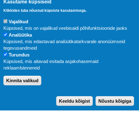
Kasutame küpsiseid
Klikkides luba nõustud küpsiste kasutamisega.
Vajalikud
Küpsised, mis on vajalikud veebisaidi põhifunktsioonide jaoks
Analüütika
Küpsised, mis edastavad analüütikatarkvarale anonüümseid
Uudised
tegevusandmeid
Turundus
Abi
Küpsised, mis aitavad esitada asjakohasemaid
KIRJASTUS PEGASUS OÜ © 2020
reklaambännereid
Paldiski mnt. 29 (A korpus VI korrus), Tallinn
Kinnita valikud
Üldtelefon: 666 1720
E-post:
pegasus[at]pegasus.ee
Keeldu kõigist
Nõustu kõigiga