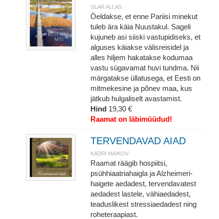
ÜLAR ALLAS
Öeldakse, et enne Pariisi minekut
tuleb ära käia Nuustakul. Sageli
kujuneb asi siiski vastupidiseks, et
alguses käiakse välisreisidel ja
alles hiljem hakatakse kodumaa
vastu sügavamat huvi tundma. Nii
märgatakse üllatusega, et Eesti on
mitmekesine ja põnev maa, kus
jätkub hulgaliselt avastamist.
Hind
19,30 €
Raamat on läbimüüdud!
TERVENDAVAD AIAD
KADRI MAIKOV
Raamat räägib hospiitsi,
psühhiaatriahaigla ja Alzheimeri-
haigete aedadest, tervendavatest
aedadest lastele, vähiaedadest,
teaduslikest stressiaedadest ning
roheteraapiast.