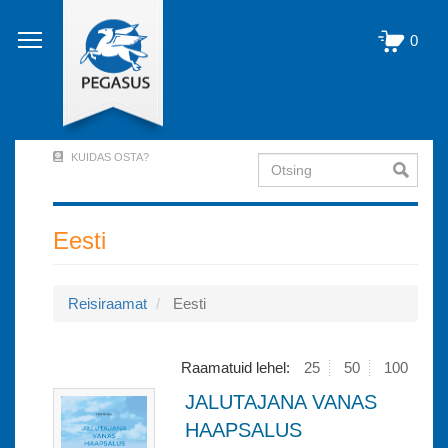
Liigu
edasi
0
põhisisu
juurde
KUIDAS OSTA?
Otsing
User
Account
Menu
Eesti
(logged
out)
Reisiraamat
Eesti
Raamatuid lehel:
25
50
100
JALUTAJANA VANAS
HAAPSALUS