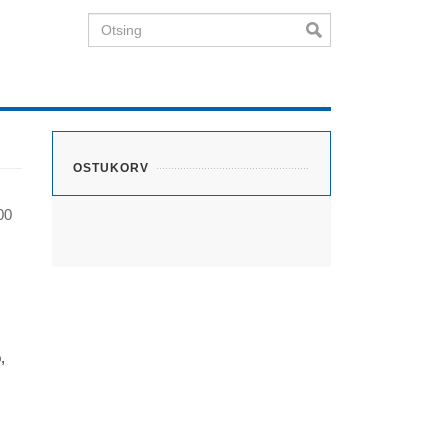
Otsing
OSTUKORV
00
,