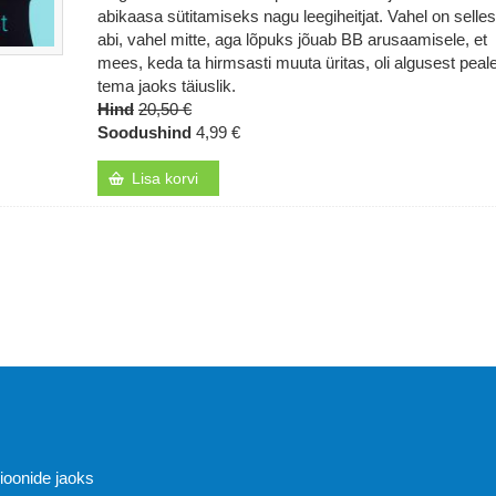
abikaasa sütitamiseks nagu leegiheitjat. Vahel on selles
abi, vahel mitte, aga lõpuks jõuab BB arusaamisele, et
mees, keda ta hirmsasti muuta üritas, oli algusest peal
tema jaoks täiuslik.
Hind
20,50 €
Soodushind
4,99 €
Lisa korvi
Abi
sioonide jaoks