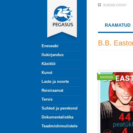
Liigu
KUIDAS OSTA?
User
edasi
põhisisu
Account
juurde
RAAMATUD
Menu
(logged
B.B. Easto
Eneseabi
out)
Ilukirjandus
Käsitöö
Kunst
Laste ja noorte
Reisiraamat
Tervis
Suhted ja perekond
Dokumentalistika
Teadmishimulistele