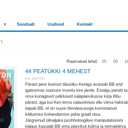
Soodsalt
Uudised
Kontakt
n
Raamatuid lehel:
25
50
1
44 PEATÜKKI 4 MEHEST
B.B. EASTON
Pärast pere loomist täiusliku Keniga avastab BB end
igatsemas nooruse muretu kire järele. Esialgu paneb ta
oma kunagised seiklused salapäevikusse kirja lõbu
pärast, aga kui Ken tema salaunistusi ellu viima hakkab
taipab BB, et on suure tõenäosusega komistanud
käitumise kohandamise püha graali otsa.
Järgnenud ülinaljaka psühholoogilise manipulatsiooni
käigus kasutab BB oma päevikut külma ja eemaloleva