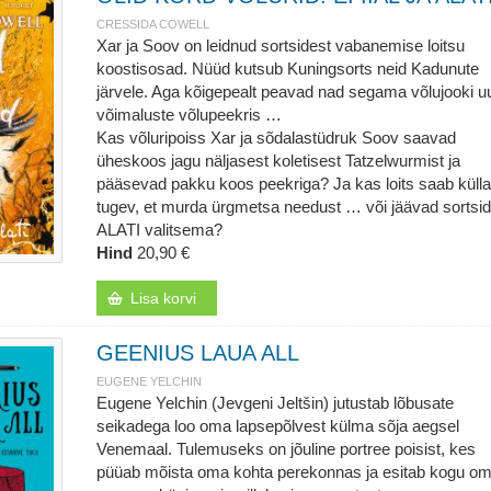
CRESSIDA COWELL
Xar ja Soov on leidnud sortsidest vabanemise loitsu
koostisosad. Nüüd kutsub Kuningsorts neid Kadunute
järvele. Aga kõigepealt peavad nad segama võlujooki u
võimaluste võlupeekris …
Kas võluripoiss Xar ja sõdalastüdruk Soov saavad
üheskoos jagu näljasest koletisest Tatzelwurmist ja
pääsevad pakku koos peekriga? Ja kas loits saab külla
tugev, et murda ürgmetsa needust … või jäävad sortsid
ALATI valitsema?
Hind
20,90 €
Lisa korvi
GEENIUS LAUA ALL
EUGENE YELCHIN
Eugene Yelchin (Jevgeni Jeltšin) jutustab lõbusate
seikadega loo oma lapsepõlvest külma sõja aegsel
Venemaal. Tulemuseks on jõuline portree poisist, kes
püüab mõista oma kohta perekonnas ja esitab kogu o