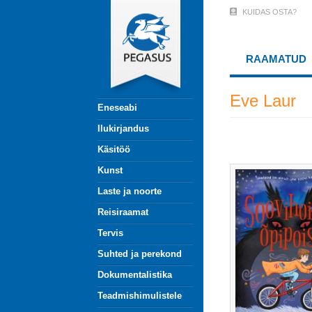
Liigu
KUIDAS OSTA?
User
edasi
põhisisu
Account
juurde
RAAMATUD
Menu
(logged
Eve Laur
Eneseabi
out)
Ilukirjandus
Käsitöö
Kunst
Laste ja noorte
Reisiraamat
Tervis
Suhted ja perekond
Dokumentalistika
Teadmishimulistele