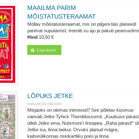
MAAILMA PARIM
MÕISTATUSTERAAMAT
Möllav mõistatusteraamat, mis on pilgeni täis planeedi
parimat nuputamist, treenib su aju ja pakub peamurdmis
Hind
10,50 €
Lisa korvi
LÕPUKS JETKE
SARA PENNYPACKER
Misjaoks on olemas inimesed? See põletav küsimus
vaevab Jetke Tyhick Thornblossomit. „Kuulsuse pärast
ütleb Jetke ema, Nutsmore’i linnapea. „Raha pärast!“ üt
Jetke isa, linna laekur. Orvuks jäänud mägra,
kaitseülikonnas riskikartliku poisi ja linna