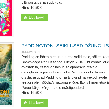
piltmõistatusi ja sudokuid.
Hind
10,50 €
Lisa korvi
PADDINGTONI SEIKLUSED DŽUNGLIS
ANNA WILSON
Paddington läheb hirmus suurele seiklusele, sõites koo
Brownidega Peruusse tädi Lucyle külla. Ent kohale jõu
avastab ta, et tädi on läinud salapärasele retkele
džunglisse ja jäänud kadunuks. Võtnud nõuks ta üles
otsida, asuvad Paddington ja Brownid närvekõditavale
teekonnale mööda Amazonase jõge, läbi vihmametsa j
Peruu kõige kõrgematele mäetippudele!
Hind
16,50 €
Lisa korvi