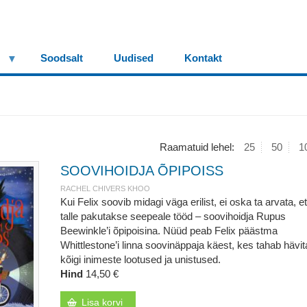
Soodsalt
Uudised
Kontakt
Raamatuid lehel:
25
50
1
SOOVIHOIDJA ÕPIPOISS
RACHEL CHIVERS KHOO
Kui Felix soovib midagi väga erilist, ei oska ta arvata, et
talle pakutakse seepeale tööd – soovihoidja Rupus
Beewinkle’i õpipoisina. Nüüd peab Felix päästma
Whittlestone’i linna soovinäppaja käest, kes tahab hävi
kõigi inimeste lootused ja unistused.
Hind
14,50 €
Lisa korvi