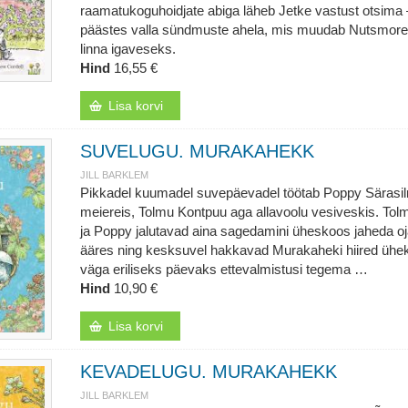
raamatukoguhoidjate abiga läheb Jetke vastust otsima 
päästes valla sündmuste ahela, mis muudab Nutsmore’
linna igaveseks.
Hind
16,55 €
Lisa korvi
SUVELUGU. MURAKAHEKK
JILL BARKLEM
Pikkadel kuumadel suvepäevadel töötab Poppy Särasi
meiereis, Tolmu Kontpuu aga allavoolu vesiveskis. Tol
ja Poppy jalutavad aina sagedamini üheskoos jaheda o
ääres ning kesksuvel hakkavad Murakaheki hiired ühe
väga eriliseks päevaks ettevalmistusi tegema …
Hind
10,90 €
Lisa korvi
KEVADELUGU. MURAKAHEKK
JILL BARKLEM