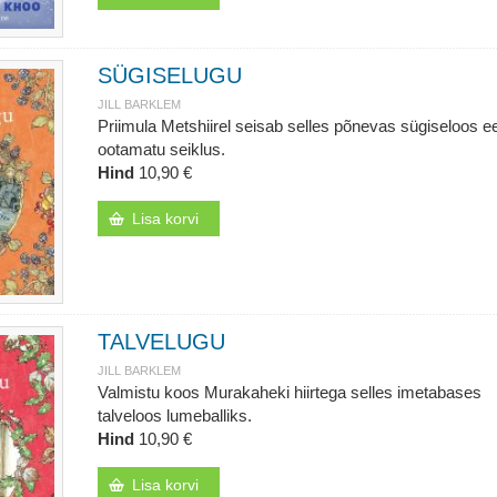
SÜGISELUGU
JILL BARKLEM
Priimula Metshiirel seisab selles põnevas sügiseloos e
ootamatu seiklus.
Hind
10,90 €
Lisa korvi
TALVELUGU
JILL BARKLEM
Valmistu koos Murakaheki hiirtega selles imetabases
talveloos lumeballiks.
Hind
10,90 €
Lisa korvi