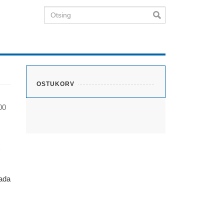
Otsing
OSTUKORV
00
tada