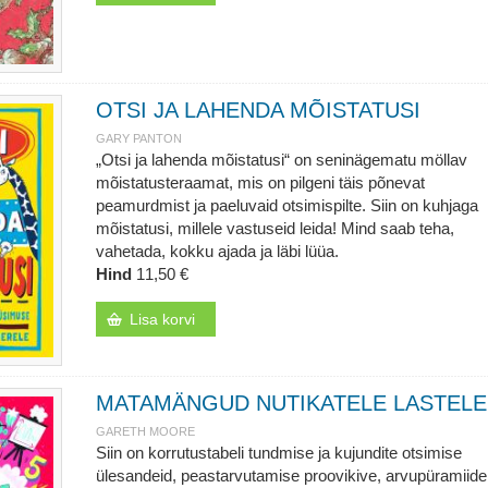
OTSI JA LAHENDA MÕISTATUSI
GARY PANTON
„Otsi ja lahenda mõistatusi“ on seninägematu möllav
mõistatusteraamat, mis on pilgeni täis põnevat
peamurdmist ja paeluvaid otsimispilte. Siin on kuhjaga
mõistatusi, millele vastuseid leida! Mind saab teha,
vahetada, kokku ajada ja läbi lüüa.
Hind
11,50 €
Lisa korvi
MATAMÄNGUD NUTIKATELE LASTELE
GARETH MOORE
Siin on korrutustabeli tundmise ja kujundite otsimise
ülesandeid, peastarvutamise proovikive, arvupüramiide