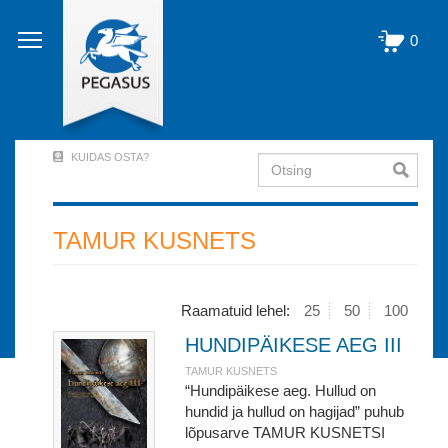
Liigu
edasi
0
põhisisu
juurde
KUIDAS OSTA?
Otsing
User
Account
Menu
TAMUR KUSNETS
(logged
out)
Raamatuid lehel:
25
50
100
HUNDIPÄIKESE AEG III
TAMUR KUSNETS
“Hundipäikese aeg. Hullud on
hundid ja hullud on hagijad” puhub
lõpusarve TAMUR KUSNETSI