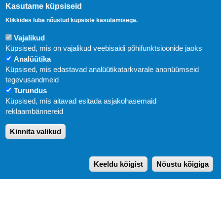
Kasutame küpsiseid
Klikkides luba nõustud küpsiste kasutamisega.
Vajalikud
Küpsised, mis on vajalikud veebisaidi põhifunktsioonide jaoks
Analüütika
Küpsised, mis edastavad analüütikatarkvarale anonüümseid
Uudised
tegevusandmeid
Turundus
Abi
Küpsised, mis aitavad esitada asjakohasemaid
KIRJASTUS PEGASUS OÜ © 2020
reklaambännereid
Paldiski mnt. 29 (A korpus VI korrus), Tallinn
Kinnita valikud
Üldtelefon: 666 1720
E-post:
pegasus[at]pegasus.ee
Keeldu kõigist
Nõustu kõigiga