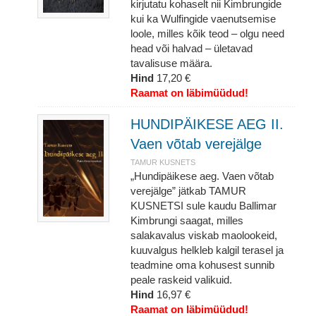
kirjutatu kohaselt nii Kimbrungide
kui ka Wulfingide vaenutsemise
loole, milles kõik teod – olgu need
head või halvad – ületavad
tavalisuse määra.
Hind
17,20 €
Raamat on läbimüüdud!
HUNDIPÄIKESE AEG II.
Vaen võtab verejälge
TAMUR KUSNETS
„Hundipäikese aeg. Vaen võtab
verejälge” jätkab TAMUR
KUSNETSI sule kaudu Ballimar
Kimbrungi saagat, milles
salakavalus viskab maolookeid,
kuuvalgus helkleb kalgil terasel ja
teadmine oma kohusest sunnib
peale raskeid valikuid.
Hind
16,97 €
Raamat on läbimüüdud!