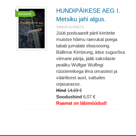
HUNDIPÄIKESE AEG I.
Metsiku jahi algus.
TAMUR KUSNETS
Jüüti poolsaarelt pärit kimbrite
muistse hõimu raevukat poega
tabab jumalate ebasoosing.
Ballimar Kimbrung, iidse suguvõsa
viimane pärija, jääb saksilaste
pealiku Wulfgar Wulfingi
rüüsteretkega ilma omastest ja
väärilisest aust, sattudes
orjasarasse.
Hind
14,69 €
Soodushind
6,07 €
Raamat on läbimüüdud!