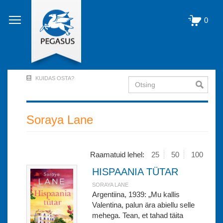
Liigu
edasi
0
põhisisu
juurde
KUIDAS OSTA?
Otsing
User
Account
Menu
Soraya Lane
(logged
out)
Raamatuid lehel:
25
50
100
HISPAANIA TÜTAR
SORAYA LANE
Argentiina, 1939: „Mu kallis
Valentina, palun ära abiellu selle
mehega. Tean, et tahad täita