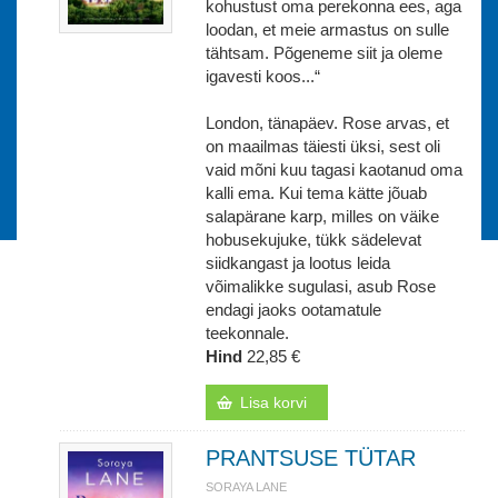
kohustust oma perekonna ees, aga
loodan, et meie armastus on sulle
tähtsam. Põgeneme siit ja oleme
igavesti koos...“
London, tänapäev. Rose arvas, et
on maailmas täiesti üksi, sest oli
vaid mõni kuu tagasi kaotanud oma
kalli ema. Kui tema kätte jõuab
salapärane karp, milles on väike
hobusekujuke, tükk sädelevat
siidkangast ja lootus leida
võimalikke sugulasi, asub Rose
endagi jaoks ootamatule
teekonnale.
Hind
22,85 €
Lisa korvi
PRANTSUSE TÜTAR
SORAYA LANE