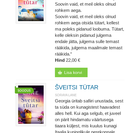
Soovin vaid, et meil oleks olnud
rohkem aega.
Soovin vaid, et meil oleks olnud
rohkem aega otsida tütart, kellest
ma poleks pidanud loobuma. Tütart,
kelle oleksin pidanud julgema
endale jätta, julgema sulle temast
rääkida, julgema maailmale temast
rääkida.“
Hind
22,00 €
Lisa korvi
ŠVEITSI TÜTAR
SORAYA LANE
Georgia üritab safiiri unustada, sest
ta süda on kunagistest haavadest
alles hell. Kui aga selgub, et juveel
on pärit hindamatu väärtusega
tiaara küljest, mis kuulus kunagi
Itaalia kuninglikule perekonnale,