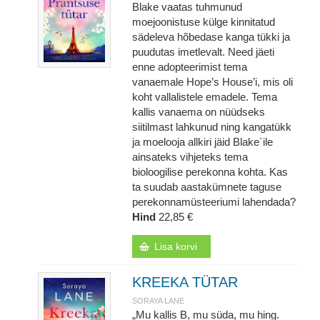
Blake vaatas tuhmunud
moejoonistuse külge kinnitatud
sädeleva hõbedase kanga tükki ja
puudutas imetlevalt. Need jäeti
enne adopteerimist tema
vanaemale Hope’s House’i, mis oli
koht vallalistele emadele. Tema
kallis vanaema on nüüdseks
siitilmast lahkunud ning kangatükk
ja moelooja allkiri jäid Blake´ile
ainsateks vihjeteks tema
bioloogilise perekonna kohta. Kas
ta suudab aastakümnete taguse
perekonnamüsteeriumi lahendada?
Hind
22,85 €
Lisa korvi
KREEKA TÜTAR
SORAYA LANE
„Mu kallis B, mu süda, mu hing.