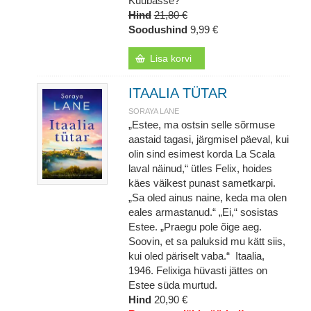
Kuubasse?
Hind
21,80 €
Soodushind
9,99 €
Lisa korvi
ITAALIA TÜTAR
SORAYA LANE
„Estee, ma ostsin selle sõrmuse
aastaid tagasi, järgmisel päeval, kui
olin sind esimest korda La Scala
laval näinud,“ ütles Felix, hoides
käes väikest punast sametkarpi.
„Sa oled ainus naine, keda ma olen
eales armastanud.“ „Ei,“ sosistas
Estee. „Praegu pole õige aeg.
Soovin, et sa paluksid mu kätt siis,
kui oled päriselt vaba.“ Itaalia,
1946. Felixiga hüvasti jättes on
Estee süda murtud.
Hind
20,90 €