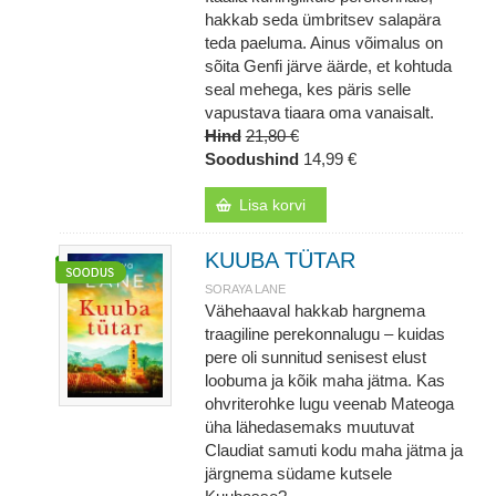
hakkab seda ümbritsev salapära
teda paeluma. Ainus võimalus on
sõita Genfi järve äärde, et kohtuda
seal mehega, kes päris selle
vapustava tiaara oma vanaisalt.
Hind
21,80 €
Soodushind
14,99 €
Lisa korvi
KUUBA TÜTAR
SORAYA LANE
Vähehaaval hakkab hargnema
traagiline perekonnalugu – kuidas
pere oli sunnitud senisest elust
loobuma ja kõik maha jätma. Kas
ohvriterohke lugu veenab Mateoga
üha lähedasemaks muutuvat
Claudiat samuti kodu maha jätma ja
järgnema südame kutsele