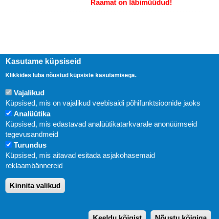
Raamat on läbimüüdud!
Kasutame küpsiseid
Klikkides luba nõustud küpsiste kasutamisega.
Vajalikud
Küpsised, mis on vajalikud veebisaidi põhifunktsioonide jaoks
Analüütika
Küpsised, mis edastavad analüütikatarkvarale anonüümseid
Uudised
tegevusandmeid
Turundus
Abi
Küpsised, mis aitavad esitada asjakohasemaid
KIRJASTUS PEGASUS OÜ © 2020
reklaambännereid
Paldiski mnt. 29 (A korpus VI korrus), Tallinn
Kinnita valikud
Üldtelefon: 666 1720
E-post:
pegasus[at]pegasus.ee
Keeldu kõigist
Nõustu kõigiga