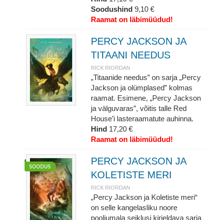
Soodushind
9,10 €
Raamat on läbimüüdud!
PERCY JACKSON JA
TITAANI NEEDUS
RICK RIORDAN
„Titaanide needus” on sarja „Percy
Jackson ja olümplased” kolmas
raamat. Esimene, „Percy Jackson
ja välguvaras”, võitis talle Red
House’i lasteraamatute auhinna.
Hind
17,20 €
Raamat on läbimüüdud!
PERCY JACKSON JA
KOLETISTE MERI
RICK RIORDAN
„Percy Jackson ja Koletiste meri“
on selle kangelasliku noore
pooljumala seiklusi kirjeldava sarja