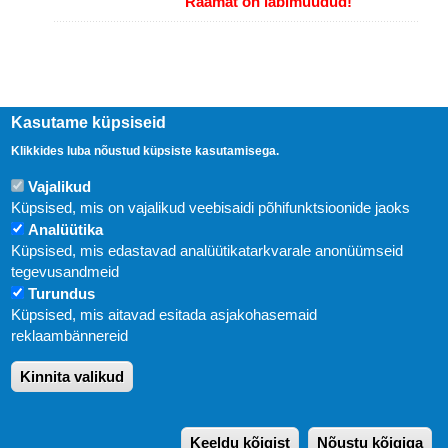
Raamat on läbimüüdud!
Kasutame küpsiseid
Klikkides luba nõustud küpsiste kasutamisega.
Vajalikud
Küpsised, mis on vajalikud veebisaidi põhifunktsioonide jaoks
Analüütika
Küpsised, mis edastavad analüütikatarkvarale anonüümseid
Uudised
tegevusandmeid
Turundus
Abi
Küpsised, mis aitavad esitada asjakohasemaid
KIRJASTUS PEGASUS OÜ © 2020
reklaambännereid
Paldiski mnt. 29 (A korpus VI korrus), Tallinn
Kinnita valikud
Üldtelefon: 666 1720
E-post:
pegasus[at]pegasus.ee
Keeldu kõigist
Nõustu kõigiga