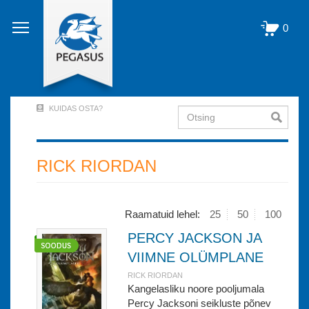
Liigu
edasi
0
põhisisu
juurde
KUIDAS OSTA?
Otsing
User
Account
Menu
RICK RIORDAN
(logged
out)
Raamatuid lehel:
25
50
100
PERCY JACKSON JA
VIIMNE OLÜMPLANE
RICK RIORDAN
Kangelasliku noore pooljumala
Percy Jacksoni seikluste põnev