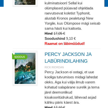
kulminatsioon! Sellal kui
olümplased püüavad ohjeldada
raevutsevat koletist Typhonit,
alustab Kronos pealetungi New
Yorgile, kus Olümpose mägi seisab
sama hästi kui kaitseta.
Hind
17,05 €
Soodushind
9,10 €
Raamat on läbimüüdud!
PERCY JACKSON JA
LABÜRINDILAHING
RICK RIORDAN
Percy Jackson ei ootagi, et uue
kooliga tutvumises midagi lahedat
oleks. Aga kui välja ilmub varem
kohatud salapärane surelik ja tema
järel deemonlikud
kisakooritüdrukud, lähevad asjad
kähku päris käest ära.
Hind
17,10 €