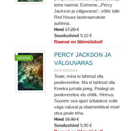
teine raamat. Esimene, „Percy
Jackson ja välguvaras“, võitis talle
Red House lasteraamatute
auhinna.
Hind
17,20 €
Soodushind
9,10 €
Raamat on läbimüüdud!
PERCY JACKSON JA
VÄLGUVARAS
RICK RIORDAN
Teate, mina ei tahtnud olla
poolevereline. Ma ei tahtnud olla
Kreeka jumala poeg. Pealegi on
pooleverelise elu ohtlik. Hirmus.
Suurem osa ajast üritatakse sulle
väga valusal ja ebameeldival moel
otsa peale teha.
Hind
15,90 €
Soodushind
9,90 €