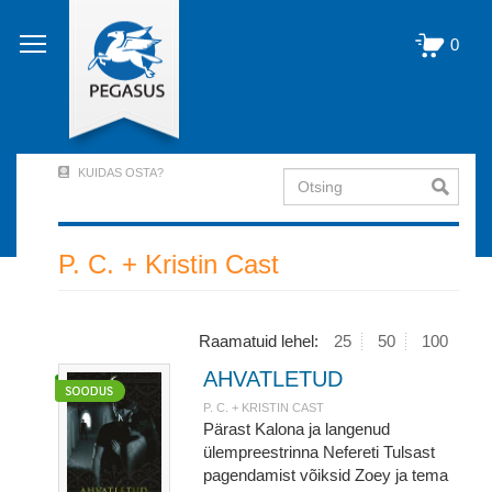
Liigu
edasi
0
põhisisu
juurde
KUIDAS OSTA?
Otsing
User
Account
Menu
P. C. + Kristin Cast
(logged
out)
Raamatuid lehel:
25
50
100
AHVATLETUD
P. C. + KRISTIN CAST
Pärast Kalona ja langenud
ülempreestrinna Nefereti Tulsast
pagendamist võiksid Zoey ja tema