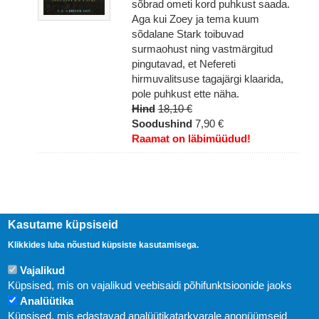
sõbrad ometi kord puhkust saada.
Aga kui Zoey ja tema kuum
sõdalane Stark toibuvad
surmaohust ning vastmärgitud
pingutavad, et Nefereti
hirmuvalitsuse tagajärgi klaarida,
pole puhkust ette näha.
Hind
18,10 €
Soodushind
7,90 €
Raamat on läbimüüdud!
Kasutame küpsiseid
Klikkides luba nõustud küpsiste kasutamisega.
Vajalikud
Küpsised, mis on vajalikud veebisaidi põhifunktsioonide jaoks
Analüütika
Küpsised, mis edastavad analüütikatarkvarale anonüümseid
Uudised