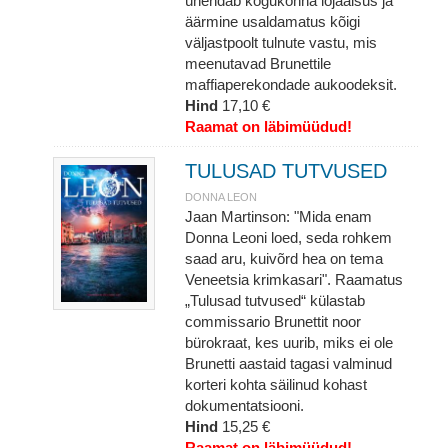
ühendab kogukonna lojaalsus ja
äärmine usaldamatus kõigi
väljastpoolt tulnute vastu, mis
meenutavad Brunettile
maffiaperekondade aukoodeksit.
Hind
17,10 €
Raamat on läbimüüdud!
TULUSAD TUTVUSED
DONNA LEON
Jaan Martinson: "Mida enam
Donna Leoni loed, seda rohkem
saad aru, kuivõrd hea on tema
Veneetsia krimkasari". Raamatus
„Tulusad tutvused“ külastab
commissario Brunettit noor
bürokraat, kes uurib, miks ei ole
Brunetti aastaid tagasi valminud
korteri kohta säilinud kohast
dokumentatsiooni.
Hind
15,25 €
Raamat on läbimüüdud!