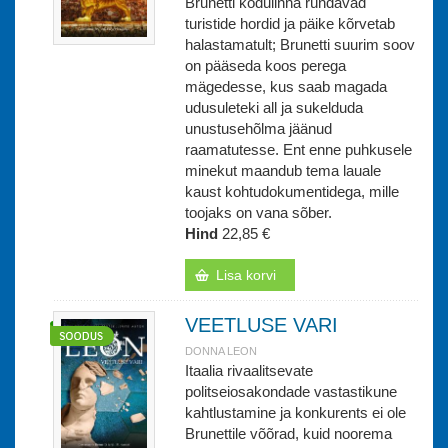
Brunetti kodulinna ründavad
turistide hordid ja päike kõrvetab
halastamatult; Brunetti suurim soov
on pääseda koos perega
mägedesse, kus saab magada
udusuleteki all ja sukelduda
unustusehõlma jäänud
raamatutesse. Ent enne puhkusele
minekut maandub tema lauale
kaust kohtudokumentidega, mille
toojaks on vana sõber.
Hind
22,85 €
Lisa korvi
VEETLUSE VARI
DONNA LEON
Itaalia rivaalitsevate
politseiosakondade vastastikune
kahtlustamine ja konkurents ei ole
Brunettile võõrad, kuid noorema