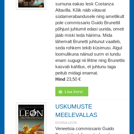
surnuna eakas lesk Costanza
Altavilla. Kõik näib viitavat
südamerabandusele ning ametlikult
pole commissario Guido Brunettil
põhjust juhtumit edasi uurida, ometi
jääb miski teda häirima. Mida
lähemalt Brunetti juhtunut vaatleb,
seda rohkem tekib küsimusi. Algul
loomulikuna näinud surm ei tundu
enam sugugi nii lihtne ning Brunettis
kasvab kahtlus, et juhtunu taga
peitub midagi enamat.
Hind
23,50 €
Lisa korvi
USKUMUSTE
MEELEVALLAS
DONNA LEON
Veneetsia commissario Guido