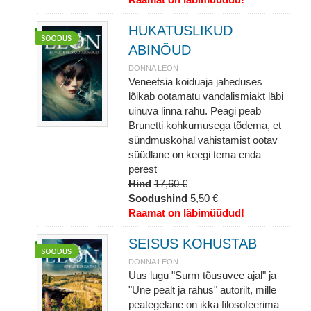
HUKATUSLIKUD
ABINÕUD
DONNA LEON
Veneetsia koiduaja jaheduses
lõikab ootamatu vandalismiakt läbi
uinuva linna rahu. Peagi peab
Brunetti kohkumusega tõdema, et
sündmuskohal vahistamist ootav
süüdlane on keegi tema enda
perest
Hind
17,60 €
Soodushind
5,50 €
Raamat on läbimüüdud!
SEISUS KOHUSTAB
DONNA LEON
Uus lugu "Surm tõusuvee ajal" ja
"Une pealt ja rahus" autorilt, mille
peategelane on ikka filosofeerima