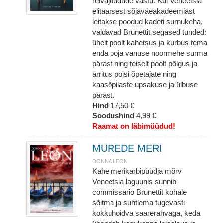
relvajõudude vastu. Kui Veneetsia
elitaarsest sõjaväeakadeemiast
leitakse poodud kadeti surnukeha,
valdavad Brunettit segased tunded:
ühelt poolt kahetsus ja kurbus tema
enda poja vanuse noormehe surma
pärast ning teiselt poolt põlgus ja
ärritus poisi õpetajate ning
kaasõpilaste upsakuse ja ülbuse
pärast.
Hind
17,50 €
Soodushind
4,99 €
Raamat on läbimüüdud!
MUREDE MERI
DONNA LEON
Kahe merikarbipüüdja mõrv
Veneetsia laguunis sunnib
commissario Brunettit kohale
sõitma ja suhtlema tugevasti
kokkuhoidva saarerahvaga, keda