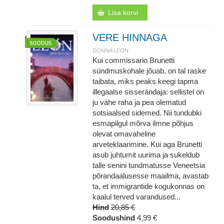
Lisa korvi
VERE HINNAGA
DONNA LEON
Kui commissario Brunetti
sündmuskohale jõuab, on tal raske
taibata, miks peaks keegi tapma
illegaalse sisserändaja: sellistel on
ju vähe raha ja pea olematud
sotsiaalsed sidemed. Nii tundubki
esmapilgul mõrva ilmne põhjus
olevat omavaheline
arveteklaarimine. Kui aga Brunetti
asub juhtumit uurima ja sukeldub
talle senini tundmatusse Veneetsia
põrandaalusesse maailma, avastab
ta, et immigrantide kogukonnas on
kaalul terved varandused...
Hind
20,85 €
Soodushind
4,99 €