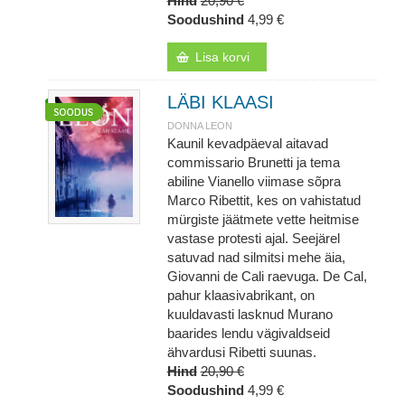
Hind
20,90 €
Soodushind
4,99 €
Lisa korvi
LÄBI KLAASI
DONNA LEON
Kaunil kevadpäeval aitavad
commissario Brunetti ja tema
abiline Vianello viimase sõpra
Marco Ribettit, kes on vahistatud
mürgiste jäätmete vette heitmise
vastase protesti ajal. Seejärel
satuvad nad silmitsi mehe äia,
Giovanni de Cali raevuga. De Cal,
pahur klaasivabrikant, on
kuuldavasti lasknud Murano
baarides lendu vägivaldseid
ähvardusi Ribetti suunas.
Hind
20,90 €
Soodushind
4,99 €