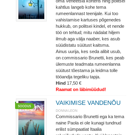
oma Veneetsia korteris ning politsei
kahtlus langeb kohe tema
rumeenlannast teenijale. Kui too
vahistamise kartuses põgenedes
hukkub, on politsei kindel, et nende
töö on tehtud; mitu nädalat hiljem
ilmub aga välja naaber, kes asub
süüdistatu süütust kaitsma.
Ainus uurija, kes seda alibit usub,
on commissario Brunetti, kes peab
ülemuste teadmata rumeenlanna
süütust tõestama ja leidma tolle
tööandja tegeliku tapja.
Hind
17,50 €
Raamat on läbimüüdud!
VAIKIMISE VANDENÕU
DONNA LEON
Commissario Brunetti ega ka tema
naine Paola ei ole kunagi tundnud
erilist sümpaatiat Itaalia