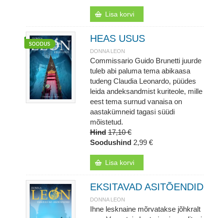
Lisa korvi
HEAS USUS
DONNA LEON
Commissario Guido Brunetti juurde
tuleb abi paluma tema abikaasa
tudeng Claudia Leonardo, püüdes
leida andeksandmist kuriteole, mille
eest tema surnud vanaisa on
aastakümneid tagasi süüdi
mõistetud.
Hind
17,10 €
Soodushind
2,99 €
Lisa korvi
EKSITAVAD ASITÕENDID
DONNA LEON
Ihne lesknaine mõrvatakse jõhkralt