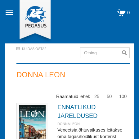
Liigu
edasi
0
põhisisu
juurde
KUIDAS OSTA?
Otsing
User
Account
Menu
DONNA LEON
(logged
out)
Raamatuid lehel:
25
50
100
ENNATLIKUD
JÄRELDUSED
DONNA LEON
Veneetsia õhtuvaikuses leitakse
oma tagasihoidlikust korterist