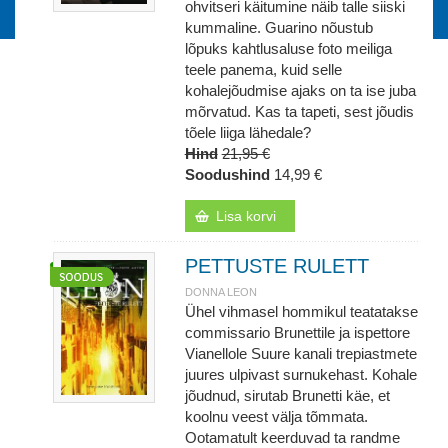
ohvitseri käitumine näib talle siiski
kummaline. Guarino nõustub
lõpuks kahtlusaluse foto meiliga
teele panema, kuid selle
kohalejõudmise ajaks on ta ise juba
mõrvatud. Kas ta tapeti, sest jõudis
tõele liiga lähedale?
Hind
21,95 €
Soodushind
14,99 €
Lisa korvi
PETTUSTE RULETT
DONNA LEON
Ühel vihmasel hommikul teatatakse
commissario Brunettile ja ispettore
Vianellole Suure kanali trepiastmete
juures ulpivast surnukehast. Kohale
jõudnud, sirutab Brunetti käe, et
koolnu veest välja tõmmata.
Ootamatult keerduvad ta randme