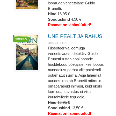
loomuga veneetslane Guido
Brunetti.
Hind
16,95 €
Soodushind
4,90 €
Raamat on läbimüüdud!
UNE PEALT JA RAHUS
DONNA LEON
Filosofeeriva loomuga
veneetslasest detektiiv Guido
Brunetti ruttab appi noorele
hooldekodu põetajale, kes loobus
nunnaelust pärast viie patsiendi
ootamatut surma. Asja lähemalt
uurides kohtab Brunetti mitmeid
omapäraseid inimesi, kuid ükski
komissari avastus ei viita
kuritahtlikele tegudele.
Hind
16,95 €
Soodushind
13,50 €
Raamat on läbimüüdud!