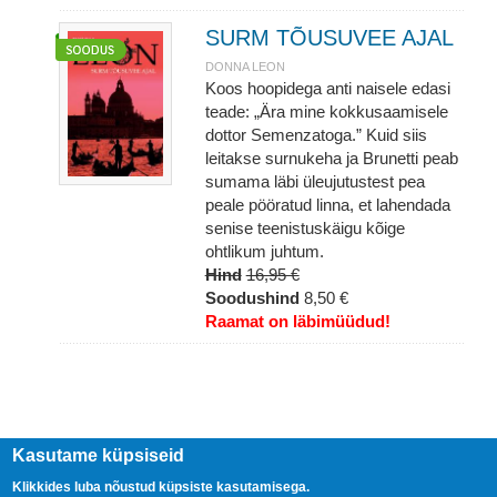
SURM TÕUSUVEE AJAL
DONNA LEON
Koos hoopidega anti naisele edasi
teade: „Ära mine kokkusaamisele
dottor Semenzatoga.” Kuid siis
leitakse surnukeha ja Brunetti peab
sumama läbi üleujutustest pea
peale pööratud linna, et lahendada
senise teenistuskäigu kõige
ohtlikum juhtum.
Hind
16,95 €
Soodushind
8,50 €
Raamat on läbimüüdud!
Kasutame küpsiseid
Klikkides luba nõustud küpsiste kasutamisega.