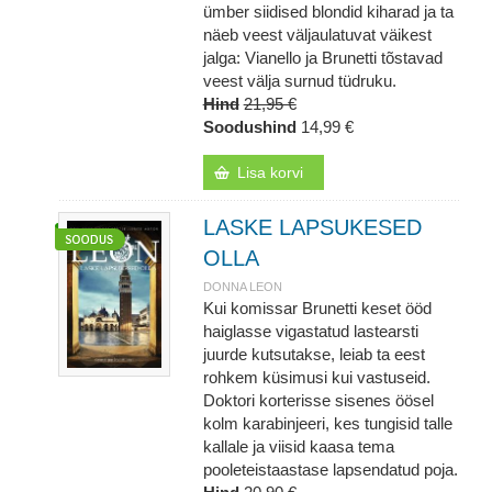
ümber siidised blondid kiharad ja ta
näeb veest väljaulatuvat väikest
jalga: Vianello ja Brunetti tõstavad
veest välja surnud tüdruku.
Hind
21,95 €
Soodushind
14,99 €
Lisa korvi
LASKE LAPSUKESED
OLLA
DONNA LEON
Kui komissar Brunetti keset ööd
haiglasse vigastatud lastearsti
juurde kutsutakse, leiab ta eest
rohkem küsimusi kui vastuseid.
Doktori korterisse sisenes öösel
kolm karabinjeeri, kes tungisid talle
kallale ja viisid kaasa tema
pooleteistaastase lapsendatud poja.