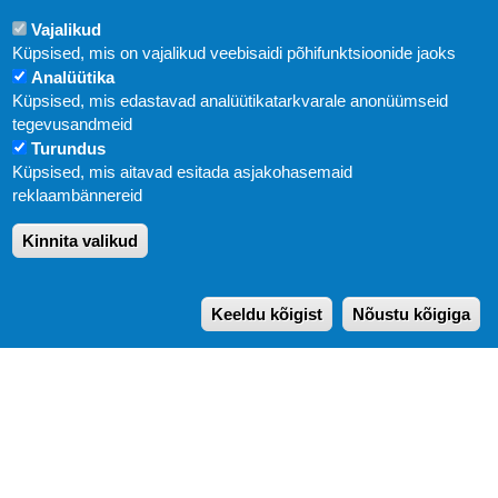
Vajalikud
Küpsised, mis on vajalikud veebisaidi põhifunktsioonide jaoks
Analüütika
Küpsised, mis edastavad analüütikatarkvarale anonüümseid
Uudised
tegevusandmeid
Turundus
Abi
Küpsised, mis aitavad esitada asjakohasemaid
KIRJASTUS PEGASUS OÜ © 2020
reklaambännereid
Paldiski mnt. 29 (A korpus VI korrus), Tallinn
Kinnita valikud
Üldtelefon: 666 1720
E-post:
pegasus[at]pegasus.ee
Keeldu kõigist
Nõustu kõigiga