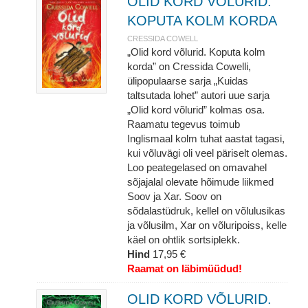
OLID KORD VÕLURID.
KOPUTA KOLM KORDA
CRESSIDA COWELL
„Olid kord võlurid. Koputa kolm
korda” on Cressida Cowelli,
ülipopulaarse sarja „Kuidas
taltsutada lohet” autori uue sarja
„Olid kord võlurid” kolmas osa.
Raamatu tegevus toimub
Inglismaal kolm tuhat aastat tagasi,
kui võluvägi oli veel päriselt olemas.
Loo peategelased on omavahel
sõjajalal olevate hõimude liikmed
Soov ja Xar. Soov on
sõdalastüdruk, kellel on võlulusikas
ja võlusilm, Xar on võluripoiss, kelle
käel on ohtlik sortsiplekk.
Hind
17,95 €
Raamat on läbimüüdud!
OLID KORD VÕLURID.