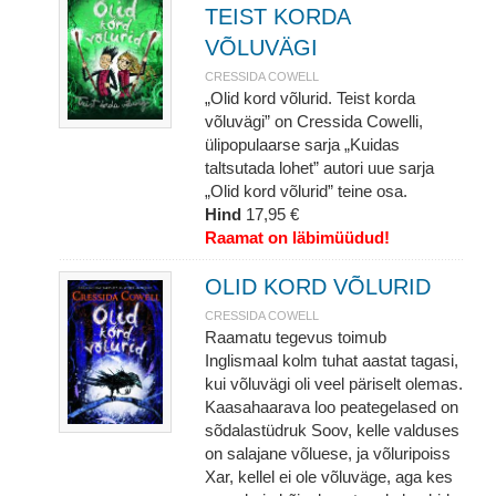
TEIST KORDA
VÕLUVÄGI
CRESSIDA COWELL
„Olid kord võlurid. Teist korda
võluvägi” on Cressida Cowelli,
ülipopulaarse sarja „Kuidas
taltsutada lohet” autori uue sarja
„Olid kord võlurid” teine osa.
Hind
17,95 €
Raamat on läbimüüdud!
OLID KORD VÕLURID
CRESSIDA COWELL
Raamatu tegevus toimub
Inglismaal kolm tuhat aastat tagasi,
kui võluvägi oli veel päriselt olemas.
Kaasahaarava loo peategelased on
sõdalastüdruk Soov, kelle valduses
on salajane võluese, ja võluripoiss
Xar, kellel ei ole võluväge, aga kes