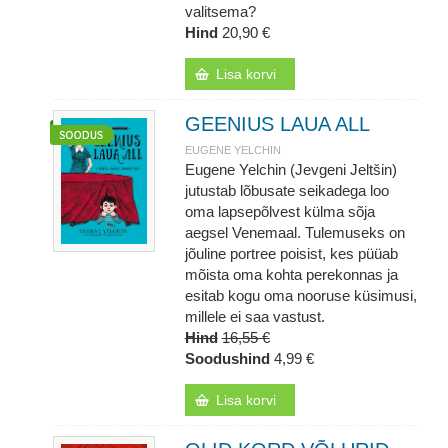
valitsema?
Hind
20,90 €
Lisa korvi
GEENIUS LAUA ALL
EUGENE YELCHIN
Eugene Yelchin (Jevgeni Jeltšin)
jutustab lõbusate seikadega loo
oma lapsepõlvest külma sõja
aegsel Venemaal. Tulemuseks on
jõuline portree poisist, kes püüab
mõista oma kohta perekonnas ja
esitab kogu oma nooruse küsimusi,
millele ei saa vastust.
Hind
16,55 €
Soodushind
4,99 €
Lisa korvi