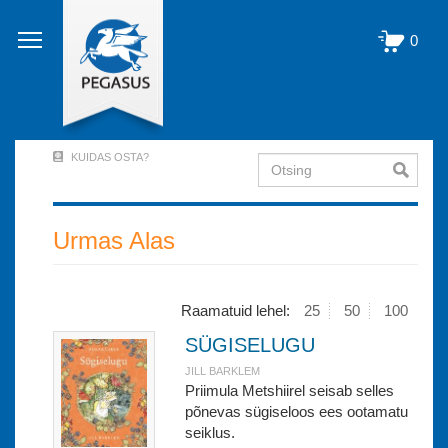
Liigu
edasi
0
põhisisu
juurde
KUIDAS OSTA?
Otsing
User
Account
Menu
Urmas Alas
(logged
out)
Raamatuid lehel:
25
50
100
SÜGISELUGU
JILL BARKLEM
Priimula Metshiirel seisab selles
põnevas sügiseloos ees ootamatu
seiklus.