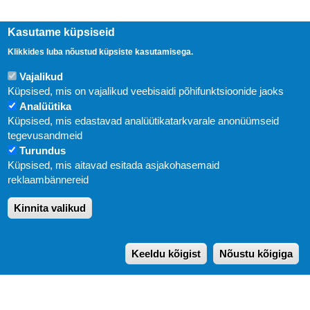
Kasutame küpsiseid
Klikkides luba nõustud küpsiste kasutamisega.
Vajalikud
Küpsised, mis on vajalikud veebisaidi põhifunktsioonide jaoks
Analüütika
Küpsised, mis edastavad analüütikatarkvarale anonüümseid
Uudised
tegevusandmeid
Turundus
Abi
Küpsised, mis aitavad esitada asjakohasemaid
KIRJASTUS PEGASUS OÜ © 2020
reklaambännereid
Paldiski mnt. 29 (A korpus VI korrus), Tallinn
Kinnita valikud
Üldtelefon: 666 1720
E-post:
pegasus[at]pegasus.ee
Keeldu kõigist
Nõustu kõigiga