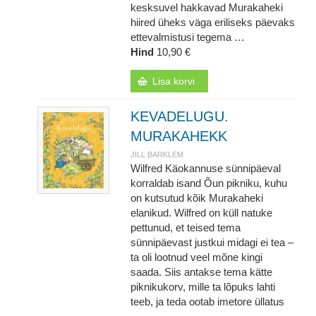
kesksuvel hakkavad Murakaheki
hiired üheks väga eriliseks päevaks
ettevalmistusi tegema …
Hind
10,90 €
Lisa korvi
KEVADELUGU.
MURAKAHEKK
JILL BARKLEM
Wilfred Käokannuse sünnipäeval
korraldab isand Õun pikniku, kuhu
on kutsutud kõik Murakaheki
elanikud. Wilfred on küll natuke
pettunud, et teised tema
sünnipäevast justkui midagi ei tea –
ta oli lootnud veel mõne kingi
saada. Siis antakse tema kätte
piknikukorv, mille ta lõpuks lahti
teeb, ja teda ootab imetore üllatus