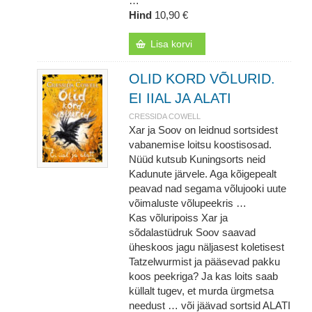
…
Hind
10,90 €
Lisa korvi
OLID KORD VÕLURID.
EI IIAL JA ALATI
CRESSIDA COWELL
Xar ja Soov on leidnud sortsidest
vabanemise loitsu koostisosad.
Nüüd kutsub Kuningsorts neid
Kadunute järvele. Aga kõigepealt
peavad nad segama võlujooki uute
võimaluste võlupeekris …
Kas võluripoiss Xar ja
sõdalastüdruk Soov saavad
üheskoos jagu näljasest koletisest
Tatzelwurmist ja pääsevad pakku
koos peekriga? Ja kas loits saab
küllalt tugev, et murda ürgmetsa
needust … või jäävad sortsid ALATI