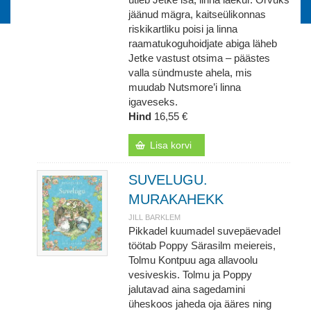
jäänud mägra, kaitseülikonnas
riskikartliku poisi ja linna
raamatukoguhoidjate abiga läheb
Jetke vastust otsima – päästes
valla sündmuste ahela, mis
muudab Nutsmore’i linna
igaveseks.
Hind
16,55 €
Lisa korvi
SUVELUGU.
MURAKAHEKK
JILL BARKLEM
Pikkadel kuumadel suvepäevadel
töötab Poppy Särasilm meiereis,
Tolmu Kontpuu aga allavoolu
vesiveskis. Tolmu ja Poppy
jalutavad aina sagedamini
üheskoos jaheda oja ääres ning