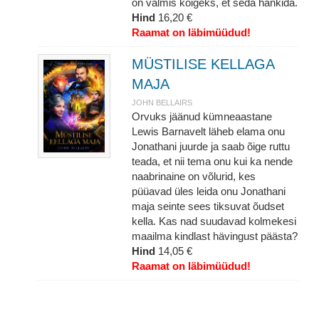
on valmis kõigeks, et seda hankida.
Hind
16,20 €
Raamat on läbimüüdud!
MÜSTILISE KELLAGA
MAJA
JOHN BELLAIRS
Orvuks jäänud kümneaastane
Lewis Barnavelt läheb elama onu
Jonathani juurde ja saab õige ruttu
teada, et nii tema onu kui ka nende
naabrinaine on võlurid, kes
püüavad üles leida onu Jonathani
maja seinte sees tiksuvat õudset
kella. Kas nad suudavad kolmekesi
maailma kindlast hävingust päästa?
Hind
14,05 €
Raamat on läbimüüdud!