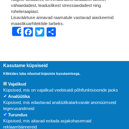
vähiaedadest, teaduslikest stressiaedadest ning
roheteraapiast.
Lisaväärtuse annavad raamatule vastavad aiaskeemid
maastikuarhitektide tarbeks.
Facebook
Twitter
Share
Share
Kasutame küpsiseid
Klikkides luba nõustud küpsiste kasutamisega.
Vajalikud
Küpsised, mis on vajalikud veebisaidi põhifunktsioonide jaoks
Analüütika
Küpsised, mis edastavad analüütikatarkvarale anonüümseid
Uudised
tegevusandmeid
Turundus
Abi
Küpsised, mis aitavad esitada asjakohasemaid
KIRJASTUS PEGASUS OÜ © 2020
reklaambännereid