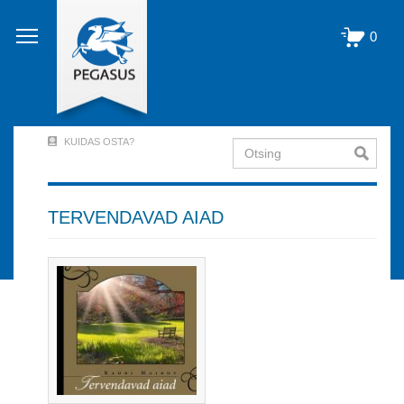
Liigu
edasi
0
põhisisu
juurde
KUIDAS OSTA?
Otsing
User
Account
Menu
TERVENDAVAD AIAD
(logged
out)