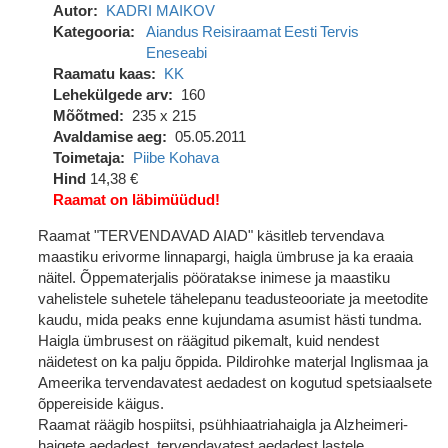
Autor
KADRI MAIKOV
Kategooria
Aiandus
Reisiraamat
Eesti
Tervis
Eneseabi
Raamatu kaas
KK
Lehekülgede arv
160
Mõõtmed
235 x 215
Avaldamise aeg
05.05.2011
Toimetaja
Piibe Kohava
Hind
14,38 €
Raamat on läbimüüdud!
Raamat "TERVENDAVAD AIAD" käsitleb tervendava
maastiku erivorme linnapargi, haigla ümbruse ja ka eraaia
näitel. Õppematerjalis pööratakse inimese ja maastiku
vahelistele suhetele tähelepanu teadusteooriate ja meetodite
kaudu, mida peaks enne kujundama asumist hästi tundma.
Haigla ümbrusest on räägitud pikemalt, kuid nendest
näidetest on ka palju õppida. Pildirohke materjal Inglismaa ja
Ameerika tervendavatest aedadest on kogutud spetsiaalsete
õppereiside käigus.
Raamat räägib hospiitsi, psühhiaatriahaigla ja Alzheimeri-
haigete aedadest, tervendavatest aedadest lastele,