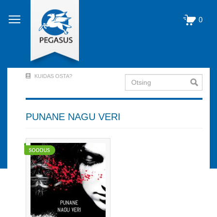
Liigu
edasi
0
põhisisu
juurde
KUIDAS OSTA?
Otsing
User
Account
Menu
PUNANE NAGU VERI
(logged
out)