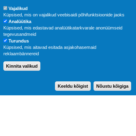
Vajalikud
Küpsised, mis on vajalikud veebisaidi põhifunktsioonide jaoks
Analüütika
Küpsised, mis edastavad analüütikatarkvarale anonüümseid
Uudised
tegevusandmeid
Turundus
Abi
Küpsised, mis aitavad esitada asjakohasemaid
KIRJASTUS PEGASUS OÜ © 2020
reklaambännereid
Paldiski mnt. 29 (A korpus VI korrus), Tallinn
Kinnita valikud
Üldtelefon: 666 1720
E-post:
pegasus[at]pegasus.ee
Keeldu kõigist
Nõustu kõigiga