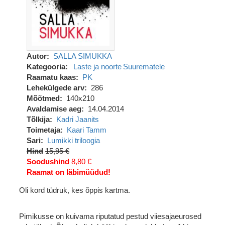
Autor
SALLA SIMUKKA
Kategooria
Laste ja noorte
Suurematele
Raamatu kaas
PK
Lehekülgede arv
286
Mõõtmed
140x210
Avaldamise aeg
14.04.2014
Tõlkija
Kadri Jaanits
Toimetaja
Kaari Tamm
Sari
Lumikki triloogia
Hind
15,95 €
Soodushind
8,80 €
Raamat on läbimüüdud!
Oli kord tüdruk, kes õppis kartma.
Pimikusse on kuivama riputatud pestud viiesajaeurosed