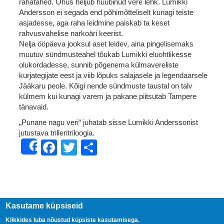
rahatähed. Õhus heljub hüübinud vere lehk. Lumikki
Andersson ei segada end põhimõtteliselt kunagi teiste
asjadesse, aga raha leidmine paiskab ta keset
rahvusvahelise narkoäri keerist.
Nelja ööpäeva jooksul aset leidev, aina pingelisemaks
muutuv sündmusteahel tõukab Lumikki eluohtlikesse
olukordadesse, sunnib põgenema külmavereliste
kurjategijate eest ja viib lõpuks salajasele ja legendaarsele
Jääkaru peole. Kõigi nende sündmuste taustal on talv
külmem kui kunagi varem ja pakane piitsutab Tampere
tänavaid.
„Punane nagu veri“ juhatab sisse Lumikki Anderssonist
jutustava trilleritriloogia.
Facebook
Twitter
Share
Share
Kasutame küpsiseid
Klikkides luba nõustud küpsiste kasutamisega.