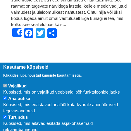
raamat on tugevate närvidega lastele, kellele meeldivad jutud
vaimudest ja üleloomulikest nähtustest. Õhtul hilja või üksi
kodus lugeda ainult omal vastutusel! Ega kunagi ei tea, mis
kolks see seal elutoas käis...
Facebook
Twitter
Share
Share
Kasutame küpsiseid
Klikkides luba nõustud küpsiste kasutamisega.
Vajalikud
Küpsised, mis on vajalikud veebisaidi põhifunktsioonide jaoks
Analüütika
Küpsised, mis edastavad analüütikatarkvarale anonüümseid
Uudised
tegevusandmeid
Turundus
Abi
Küpsised, mis aitavad esitada asjakohasemaid
KIRJASTUS PEGASUS OÜ © 2020
reklaambännereid