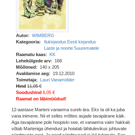
Autor
WIMBERG
Kategooria
Ilukirjandus
Eesti kirjandus
Laste ja noorte
Suurematele
Raamatu kaas
KK
Lehekülgede arv
168
Mõõtmed
140 x 205
Avaldamise aeg
19.12.2010
Toimetaja
Lauri Vanamölder
Hind
11,05 €
Soodushind
6,05 €
Raamat on läbimüüdud!
12-aastase Marteni vanaema sureb ära. Eks ta oli ka juba
vana inimene. Nii et selles mõttes asjade tavapärane käik.
Aga tavapärane pole hoopiski see, et vanaema vaim hakkab
võtab Marteniga ühendust ja hoiatab lähitulevikus juhtuvate
sündmuste eest. Ja need sündmused ei jää tulemata. See