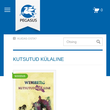
Liigu
edasi
0
põhisisu
juurde
KUIDAS OSTA?
Otsing
User
Account
Menu
KUTSUTUD KÜLALINE
(logged
out)