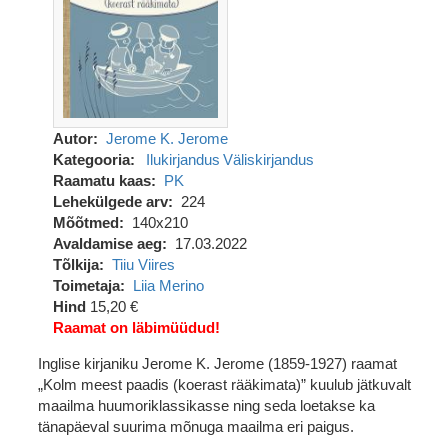
Autor
Jerome K. Jerome
Kategooria
Ilukirjandus
Väliskirjandus
Raamatu kaas
PK
Lehekülgede arv
224
Mõõtmed
140x210
Avaldamise aeg
17.03.2022
Tõlkija
Tiiu Viires
Toimetaja
Liia Merino
Hind
15,20 €
Raamat on läbimüüdud!
Inglise kirjaniku Jerome K. Jerome (1859-1927) raamat
„Kolm meest paadis (koerast rääkimata)” kuulub jätkuvalt
maailma huumoriklassikasse ning seda loetakse ka
tänapäeval suurima mõnuga maailma eri paigus.