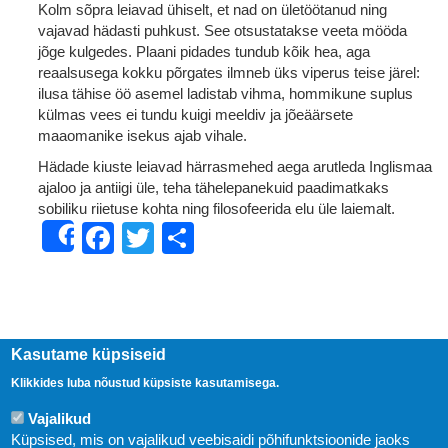
Kolm sõpra leiavad ühiselt, et nad on ületöötanud ning
vajavad hädasti puhkust. See otsustatakse veeta mööda
jõge kulgedes. Plaani pidades tundub kõik hea, aga
reaalsusega kokku põrgates ilmneb üks viperus teise järel:
ilusa tähise öö asemel ladistab vihma, hommikune suplus
külmas vees ei tundu kuigi meeldiv ja jõeäärsete
maaomanike isekus ajab vihale.
Hädade kiuste leiavad härrasmehed aega arutleda Inglismaa
ajaloo ja antiigi üle, teha tähelepanekuid paadimatkaks
sobiliku riietuse kohta ning filosofeerida elu üle laiemalt.
Facebook
Twitter
Share
Share
Kasutame küpsiseid
Klikkides luba nõustud küpsiste kasutamisega.
Vajalikud
Küpsised, mis on vajalikud veebisaidi põhifunktsioonide jaoks