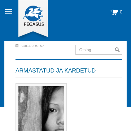
Liigu
edasi
0
põhisisu
juurde
KUIDAS OSTA?
Otsing
User
Account
Menu
ARMASTATUD JA KARDETUD
(logged
out)