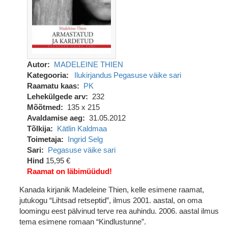
Autor
MADELEINE THIEN
Kategooria
Ilukirjandus
Pegasuse väike sari
Raamatu kaas
PK
Lehekülgede arv
232
Mõõtmed
135 x 215
Avaldamise aeg
31.05.2012
Tõlkija
Kätlin Kaldmaa
Toimetaja
Ingrid Selg
Sari
Pegasuse väike sari
Hind
15,95 €
Raamat on läbimüüdud!
Kanada kirjanik Madeleine Thien, kelle esimene raamat,
jutukogu “Lihtsad retseptid”, ilmus 2001. aastal, on oma
loomingu eest pälvinud terve rea auhindu. 2006. aastal ilmus
tema esimene romaan “Kindlustunne”.