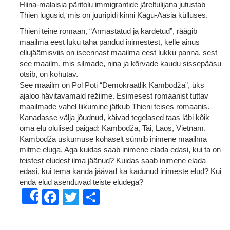
Hiina-malaisia päritolu immigrantide järeltulijana jutustab
Thien lugusid, mis on juuripidi kinni Kagu-Aasia külluses.
Thieni teine romaan, “Armastatud ja kardetud”, räägib
maailma eest luku taha pandud inimestest, kelle ainus
ellujäämisviis on iseennast maailma eest lukku panna, sest
see maailm, mis silmade, nina ja kõrvade kaudu sissepääsu
otsib, on kohutav.
See maailm on Pol Poti “Demokraatlik Kambodža”, üks
ajaloo hävitavamaid režiime. Esimesest romaanist tuttav
maailmade vahel liikumine jätkub Thieni teises romaanis.
Kanadasse välja jõudnud, käivad tegelased taas läbi kõik
oma elu olulised paigad: Kambodža, Tai, Laos, Vietnam.
Kambodža uskumuse kohaselt sünnib inimene maailma
mitme eluga. Aga kuidas saab inimene elada edasi, kui ta on
teistest eludest ilma jäänud? Kuidas saab inimene elada
edasi, kui tema kanda jäävad ka kadunud inimeste elud? Kui
enda elud asenduvad teiste eludega?
Facebook
Twitter
Share
Share