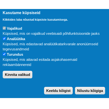
Kasutame küpsiseid
Klikkides luba nõustud küpsiste kasutamisega.
Vajalikud
Küpsised, mis on vajalikud veebisaidi põhifunktsioonide jaoks
Analüütika
Küpsised, mis edastavad analüütikatarkvarale anonüümseid
Uudised
tegevusandmeid
Turundus
Abi
Küpsised, mis aitavad esitada asjakohasemaid
KIRJASTUS PEGASUS OÜ © 2020
reklaambännereid
Paldiski mnt. 29 (A korpus VI korrus), Tallinn
Kinnita valikud
Üldtelefon: 666 1720
E-post:
pegasus[at]pegasus.ee
Keeldu kõigist
Nõustu kõigiga