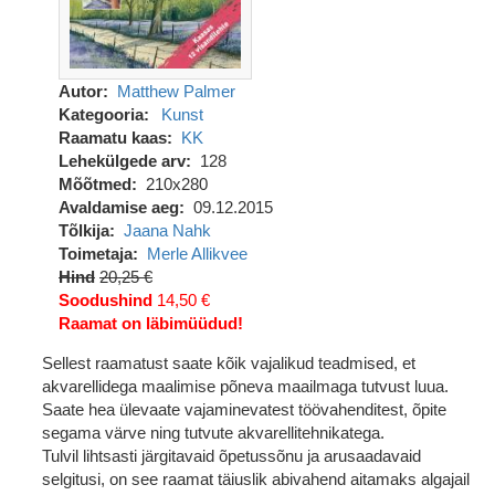
Autor
Matthew Palmer
Kategooria
Kunst
Raamatu kaas
KK
Lehekülgede arv
128
Mõõtmed
210x280
Avaldamise aeg
09.12.2015
Tõlkija
Jaana Nahk
Toimetaja
Merle Allikvee
Hind
20,25 €
Soodushind
14,50 €
Raamat on läbimüüdud!
Sellest raamatust saate kõik vajalikud teadmised, et
akvarellidega maalimise põneva maailmaga tutvust luua.
Saate hea ülevaate vajaminevatest töövahenditest, õpite
segama värve ning tutvute akvarellitehnikatega.
Tulvil lihtsasti järgitavaid õpetussõnu ja arusaadavaid
selgitusi, on see raamat täiuslik abivahend aitamaks algajail