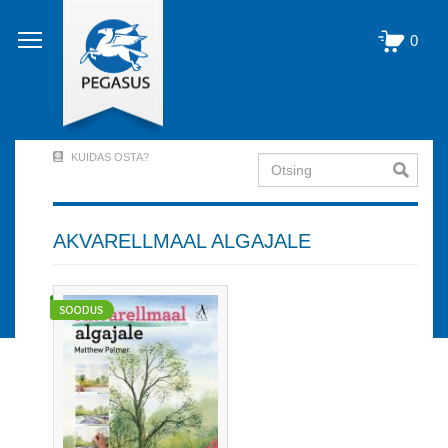
Liigu
edasi
0
põhisisu
juurde
KUIDAS OSTA?
Otsing
User
Account
Menu
AKVARELLMAAL ALGAJALE
(logged
out)