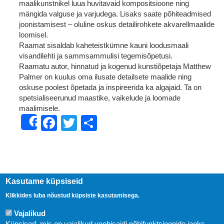
maalikunstnikel luua huvitavaid kompositsioone ning
mängida valguse ja varjudega. Lisaks saate põhiteadmised
joonistamisest – oluline oskus detailirohkete akvarellmaalide
loomisel.
Raamat sisaldab kaheteistkümne kauni loodusmaali
visandilehti ja sammsammulisi tegemisõpetusi.
Raamatu autor, hinnatud ja kogenud kunstiõpetaja Matthew
Palmer on kuulus oma ilusate detailsete maalide ning
oskuse poolest õpetada ja inspireerida ka algajaid. Ta on
spetsialiseerunud maastike, vaikelude ja loomade
maalimisele.
Facebook
Twitter
Share
Share
Kasutame küpsiseid
Klikkides luba nõustud küpsiste kasutamisega.
Vajalikud
Küpsised, mis on vajalikud veebisaidi põhifunktsioonide jaoks