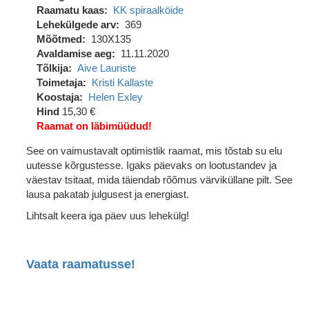
Raamatu kaas
KK spiraalköide
Lehekülgede arv
369
Mõõtmed
130X135
Avaldamise aeg
11.11.2020
Tõlkija
Aive Lauriste
Toimetaja
Kristi Kallaste
Koostaja
Helen Exley
Hind
15,30 €
Raamat on läbimüüdud!
See on vaimustavalt optimistlik raamat, mis tõstab su elu
uutesse kõrgustesse. Igaks päevaks on lootustandev ja
väestav tsitaat, mida täiendab rõõmus värviküllane pilt. See
lausa pakatab julgusest ja energiast.
Lihtsalt keera iga päev uus lehekülg!
Vaata raamatusse!