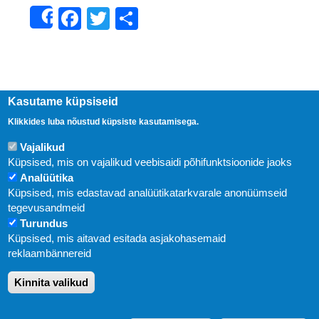
Facebook
Twitter
Share
Share
Kasutame küpsiseid
Klikkides luba nõustud küpsiste kasutamisega.
Vajalikud
Küpsised, mis on vajalikud veebisaidi põhifunktsioonide jaoks
Analüütika
Küpsised, mis edastavad analüütikatarkvarale anonüümseid
Uudised
tegevusandmeid
Turundus
Abi
Küpsised, mis aitavad esitada asjakohasemaid
KIRJASTUS PEGASUS OÜ © 2020
reklaambännereid
Paldiski mnt. 29 (A korpus VI korrus), Tallinn
Kinnita valikud
Üldtelefon: 666 1720
E-post:
pegasus[at]pegasus.ee