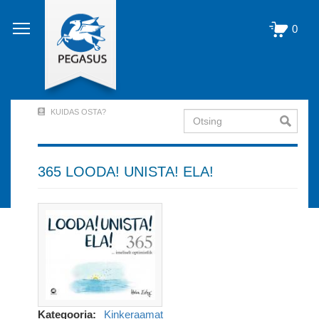
Liigu
edasi
0
põhisisu
juurde
KUIDAS OSTA?
Otsing
User
Account
Menu
365 LOODA! UNISTA! ELA!
(logged
out)
Kategooria
Kinkeraamat