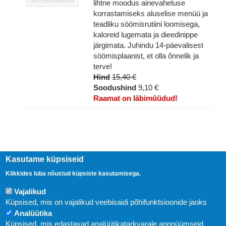
lihtne moodus ainevahetuse
korrastamiseks aluselise menüü ja
teadliku söömisrutiini loomisega,
kaloreid lugemata ja dieedinippe
järgimata. Juhindu 14-päevalisest
söömisplaanist, et olla õnnelik ja
terve!
Hind
15,40 €
Soodushind
9,10 €
Raamat on läbimüüdud!
Kasutame küpsiseid
Klikkides luba nõustud küpsiste kasutamisega.
Vajalikud
Küpsised, mis on vajalikud veebisaidi põhifunktsioonide jaoks
Analüütika
Küpsised, mis edastavad analüütikatarkvarale anonüümseid
Uudised