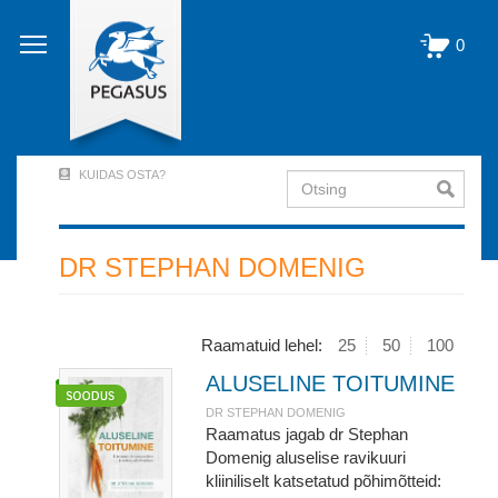
Liigu
edasi
0
põhisisu
juurde
KUIDAS OSTA?
Otsing
User
Account
Menu
DR STEPHAN DOMENIG
(logged
out)
Raamatuid lehel:
25
50
100
ALUSELINE TOITUMINE
DR STEPHAN DOMENIG
Raamatus jagab dr Stephan
Domenig aluselise ravikuuri
kliiniliselt katsetatud põhimõtteid: