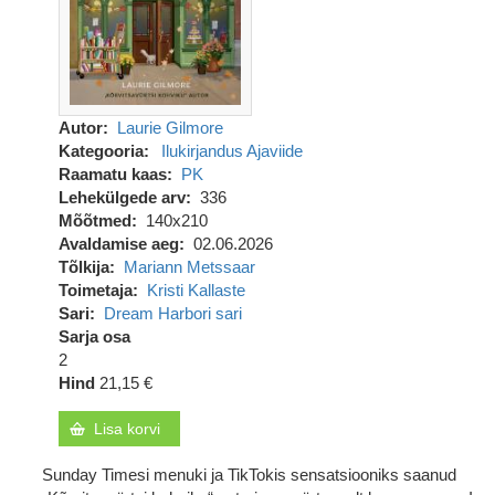
Autor
Laurie Gilmore
Kategooria
Ilukirjandus
Ajaviide
Raamatu kaas
PK
Lehekülgede arv
336
Mõõtmed
140x210
Avaldamise aeg
02.06.2026
Tõlkija
Mariann Metssaar
Toimetaja
Kristi Kallaste
Sari
Dream Harbori sari
Sarja osa
2
Hind
21,15 €
Lisa korvi
Sunday Timesi menuki ja TikTokis sensatsiooniks saanud