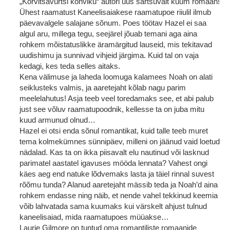
„Kõrvitsavürtsi kohviku“ autori uus särtsuvalt kuum romaan!
Ühest raamatust Kaneelisaiakese raamatupoe riiulil ilmub
päevavalgele salajane sõnum. Poes töötav Hazel ei saa
algul aru, millega tegu, seejärel jõuab temani aga aina
rohkem mõistatuslikke äramärgitud lauseid, mis tekitavad
uudishimu ja sunnivad vihjeid järgima. Kuid tal on vaja
kedagi, kes teda selles aitaks.
Kena välimuse ja laheda loomuga kalamees Noah on alati
seiklusteks valmis, ja aaretejaht kõlab nagu parim
meelelahutus! Asja teeb veel toredamaks see, et abi palub
just see võluv raamatupoodnik, kellesse ta on juba mitu
kuud armunud olnud…
Hazel ei otsi enda sõnul romantikat, kuid talle teeb muret
tema kolmekümnes sünnipäev, milleni on jäänud vaid loetud
nädalad. Kas ta on ikka piisavalt elu nautinud või lasknud
parimatel aastatel igavuses mööda lennata? Vahest ongi
käes aeg end natuke lõdvemaks lasta ja täiel rinnal suvest
rõõmu tunda? Alanud aaretejaht mässib teda ja Noah’d aina
rohkem endasse ning näib, et nende vahel tekkinud keemia
võib lahvatada sama kuumaks kui värskelt ahjust tulnud
kaneelisaiad, mida raamatupoes müüakse…
Laurie Gilmore on tuntud oma romantiliste romaanide