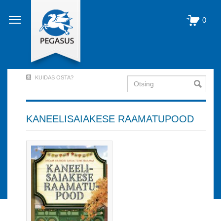
Liigu
edasi
0
põhisisu
juurde
KUIDAS OSTA?
Otsing
User
Account
Menu
KANEELISAIAKESE RAAMATUPOOD
(logged
out)