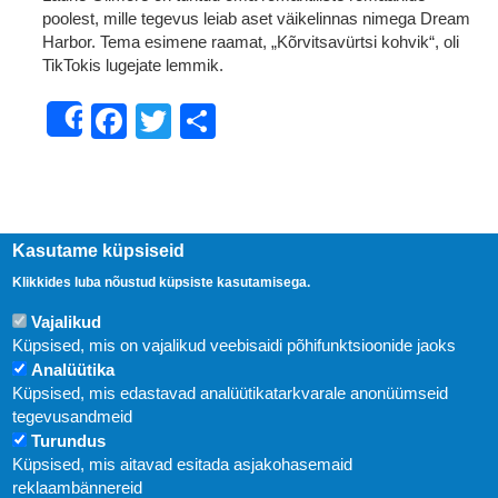
poolest, mille tegevus leiab aset väikelinnas nimega Dream
Harbor. Tema esimene raamat, „Kõrvitsavürtsi kohvik“, oli
TikTokis lugejate lemmik.
Facebook
Twitter
Share
Share
Kasutame küpsiseid
Klikkides luba nõustud küpsiste kasutamisega.
Vajalikud
Küpsised, mis on vajalikud veebisaidi põhifunktsioonide jaoks
Analüütika
Küpsised, mis edastavad analüütikatarkvarale anonüümseid
Uudised
tegevusandmeid
Turundus
Abi
Küpsised, mis aitavad esitada asjakohasemaid
KIRJASTUS PEGASUS OÜ © 2020
reklaambännereid