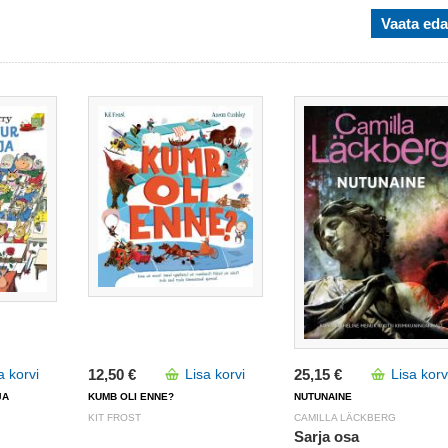
Vaata eda
a korvi
12,50 €
Lisa korvi
25,15 €
Lisa korv
JA
KUMB OLI ENNE?
NUTUNAINE
KIT FROST
CAMILLA LÄCKBERG
Sarja osa