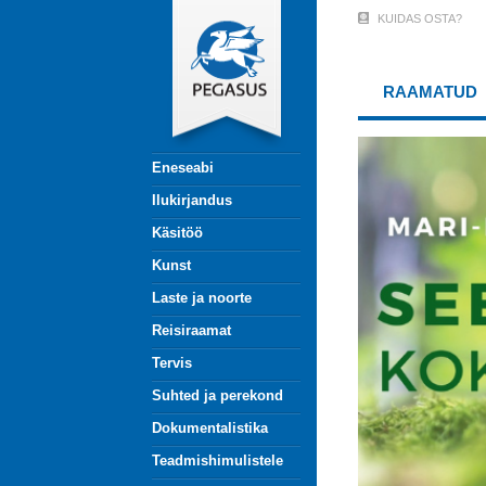
Liigu
KUIDAS OSTA?
User
edasi
põhisisu
Account
juurde
RAAMATUD
Menu
(logged
Eneseabi
out)
Ilukirjandus
Käsitöö
Kunst
Laste ja noorte
Reisiraamat
Tervis
Suhted ja perekond
Dokumentalistika
Teadmishimulistele