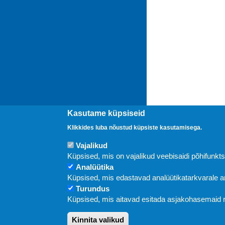
Kasutame küpsiseid
Klikkides luba nõustud küpsiste kasutamisega.
Vajalikud
Uudised
Küpsised, mis on vajalikud veebisaidi põhifunkt
Analüütika
Küpsised, mis edastavad analüütikatarkvarale
Turundus
Küpsised, mis aitavad esitada asjakohasemaid
Kinnita valikud