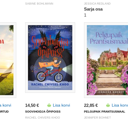
SABINE BOHLMANN
JESSICA REDLAND
Sarja osa
1
a korvi
14,50 €
Lisa korvi
22,85 €
Lisa korv
URTUD
SOOVIHOIDJA ÕPIPOISS
PELGUPAIK PRANTSUSMAAL
RACHEL CHIVERS KHOO
JENNIFER BOHNET