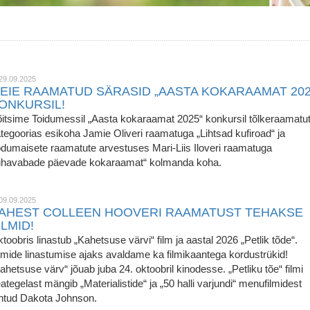
29.09.2025
EIE RAAMATUD SÄRASID „AASTA KOKARAAMAT 202
ONKURSIL!
itsime Toidumessil „Aasta kokaraamat 2025“ konkursil tõlkeraamatu
tegoorias esikoha Jamie Oliveri raamatuga „Lihtsad kufiroad“ ja
dumaisete raamatute arvestuses Mari-Liis Iloveri raamatuga
ihavabade päevade kokaraamat“ kolmanda koha.
09.09.2025
AHEST COLLEEN HOOVERI RAAMATUST TEHAKSE
ILMID!
toobris linastub „Kahetsuse värvi“ film ja aastal 2026 „Petlik tõde“.
lmide linastumise ajaks avaldame ka filmikaantega kordustrükid!
ahetsuse värv“ jõuab juba 24. oktoobril kinodesse. „Petliku tõe“ filmi
ategelast mängib „Materialistide“ ja „50 halli varjundi“ menufilmidest
ntud Dakota Johnson.