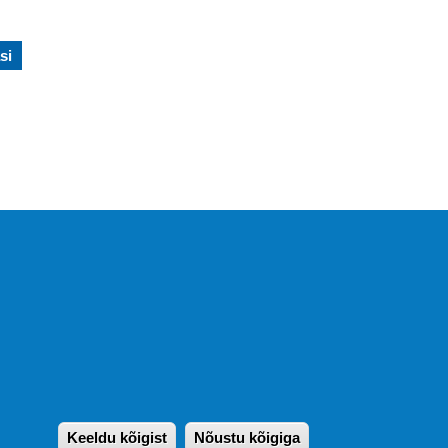
si
KIRJASTUS PEGASUS OÜ ©
2020
Paldiski mnt. 29 (A korpus VI
korrus), Tallinn
Üldtelefon: 666 1720
E-post:
pegasus[at]pegasus.ee
Keeldu kõigist
Nõustu kõigiga
Withdraw consen