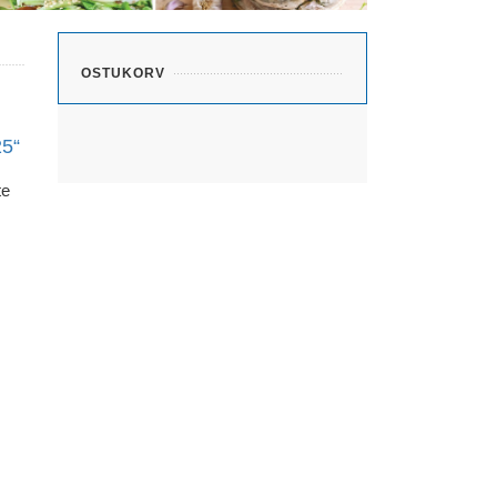
OSTUKORV
5“
te