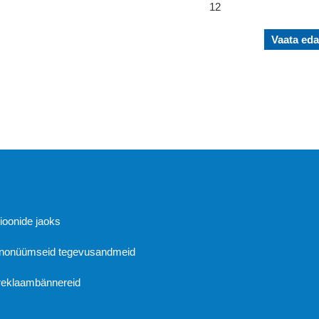
12
Vaata eda
Abi
sioonide jaoks
 anonüümseid tegevusandmeid
 reklaambännereid